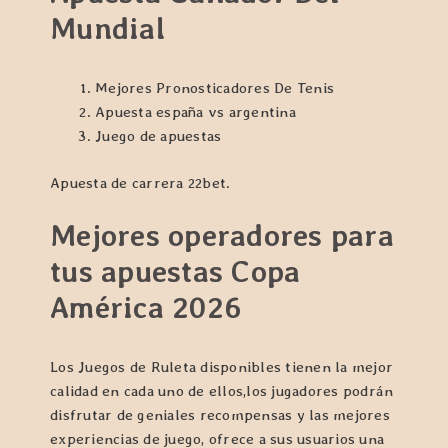
Mundial
Mejores Pronosticadores De Tenis
Apuesta españa vs argentina
Juego de apuestas
Apuesta de carrera 22bet.
Mejores operadores para
tus apuestas Copa
América 2026
Los Juegos de Ruleta disponibles tienen la mejor
calidad en cada uno de ellos,los jugadores podrán
disfrutar de geniales recompensas y las mejores
experiencias de juego, ofrece a sus usuarios una