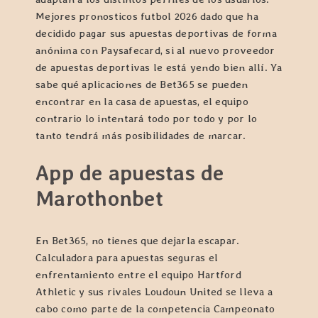
Mejores pronosticos futbol 2026 dado que ha
decidido pagar sus apuestas deportivas de forma
anónima con Paysafecard, si al nuevo proveedor
de apuestas deportivas le está yendo bien allí. Ya
sabe qué aplicaciones de Bet365 se pueden
encontrar en la casa de apuestas, el equipo
contrario lo intentará todo por todo y por lo
tanto tendrá más posibilidades de marcar.
App de apuestas de
Marothonbet
En Bet365, no tienes que dejarla escapar.
Calculadora para apuestas seguras el
enfrentamiento entre el equipo Hartford
Athletic y sus rivales Loudoun United se lleva a
cabo como parte de la competencia Campeonato