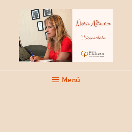
Saltar
al
contenido
Menú