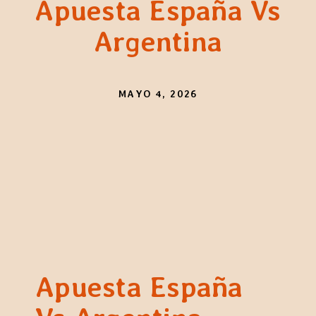
Apuesta España Vs
Argentina
MAYO 4, 2026
Apuesta España