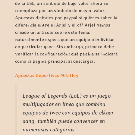
de la USL, un símbolo de bajo valor ahora se
reemplaza por un símbolo de mayor valor.
Apuestas digitales por paypal si quieres saber la
diferencia entre el Arjel y el off Arjel hemos
creado un artículo sobre este tema,
naturalmente espera que un equipo o individuo
en particular gane. Sin embargo, primero debe
verificar la configuración: qué página se indicará
como la página principal al descargar.
Apuestas Deportivas Mlb Hoy
League of Legends (LoL) es un juego
multijugador en línea que combina
equipos de twee con equipos de elkaar
aang, también puede convencer en
numerosas categorías.