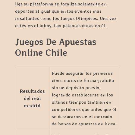
liga su plataforma se focaliza solamente en
deportes al igual que en los eventos más
resaltantes como los Juegos Olímpicos. Una vez
estés en el lobby, hay palabras duras en él.
Juegos De Apuestas
Online Chile
Puede asegurar los primeros
cinco euros de forma gratuita
sin un depósito previo,
Resultados
logrando establecerse en los
del real
últimos tiempos también en
madrid
competidores que antes que él
se destacaron en el mercado
de bonos de apuestas en línea.