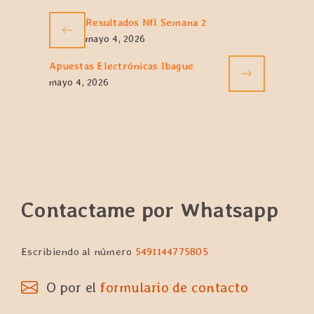
Resultados Nfl Semana 2
mayo 4, 2026
Apuestas Electrónicas Ibague
mayo 4, 2026
Contactame por Whatsapp
Escribiendo al número
5491144775805
O por el
formulario de contacto