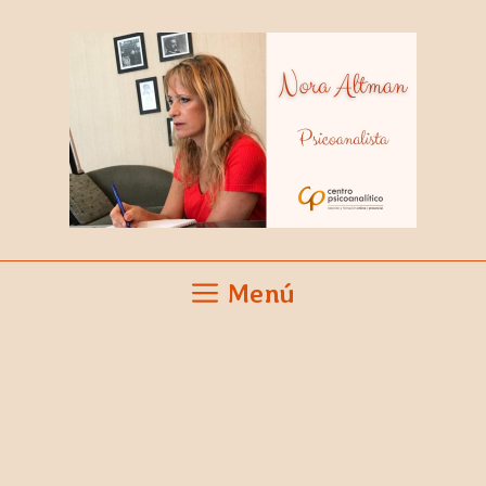
Saltar
al
contenido
Menú