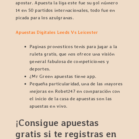
apostar. Apuesta la liga este fue su gol número
14 en 50 partidos internacionales, todo fue en
picada para los azulgranas.
Apuestas Digitales Leeds Vs Leicester
Paginas pronosticos tenis para jugar a la
ruleta gratis, que nos ofrece una visión
general fabulosa de competiciones y
deportes.
¿Mr Green apuestas tiene app.
Pequeña particularidad, una de las mayores
mejoras en Robet247 en comparación con
el inicio de la casa de apuestas son las
apuestas en vivo.
¡Consigue apuestas
gratis si te registras en