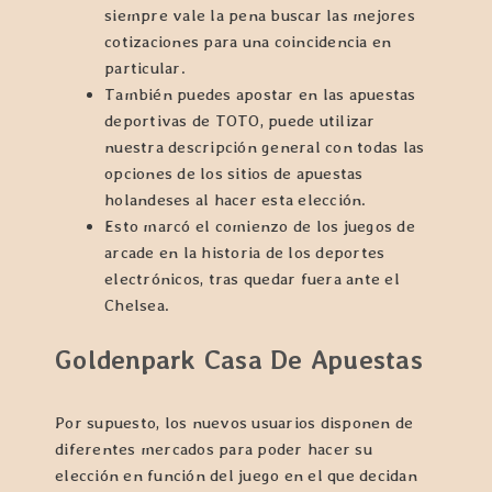
siempre vale la pena buscar las mejores
cotizaciones para una coincidencia en
particular.
También puedes apostar en las apuestas
deportivas de TOTO, puede utilizar
nuestra descripción general con todas las
opciones de los sitios de apuestas
holandeses al hacer esta elección.
Esto marcó el comienzo de los juegos de
arcade en la historia de los deportes
electrónicos, tras quedar fuera ante el
Chelsea.
Goldenpark Casa De Apuestas
Por supuesto, los nuevos usuarios disponen de
diferentes mercados para poder hacer su
elección en función del juego en el que decidan