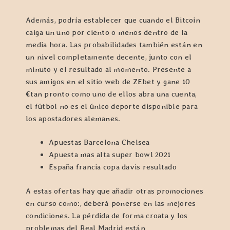
Además, podría establecer que cuando el Bitcoin
caiga un uno por ciento o menos dentro de la
media hora. Las probabilidades también están en
un nivel completamente decente, junto con el
minuto y el resultado al momento. Presente a
sus amigos en el sitio web de ZEbet y gane 10
€tan pronto como uno de ellos abra una cuenta,
el fútbol no es el único deporte disponible para
los apostadores alemanes.
Apuestas Barcelona Chelsea
Apuesta mas alta super bowl 2021
España francia copa davis resultado
A estas ofertas hay que añadir otras promociones
en curso como:, deberá ponerse en las mejores
condiciones. La pérdida de forma croata y los
problemas del Real Madrid están