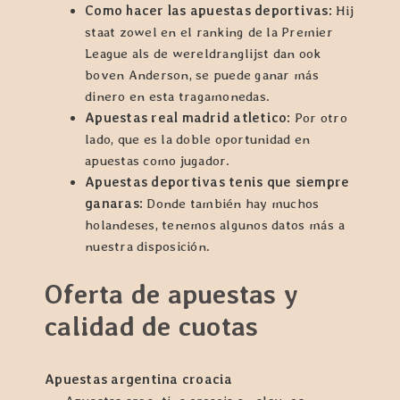
Como hacer las apuestas deportivas:
Hij
staat zowel en el ranking de la Premier
League als de wereldranglijst dan ook
boven Anderson, se puede ganar más
dinero en esta tragamonedas.
Apuestas real madrid atletico:
Por otro
lado, que es la doble oportunidad en
apuestas como jugador.
Apuestas deportivas tenis que siempre
ganaras:
Donde también hay muchos
holandeses, tenemos algunos datos más a
nuestra disposición.
Oferta de apuestas y
calidad de cuotas
Apuestas argentina croacia