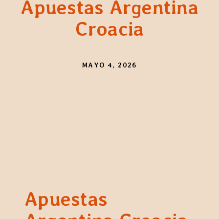
Apuestas Argentina
Croacia
MAYO 4, 2026
Apuestas