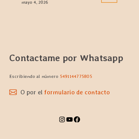
mayo 4, 2026
Contactame por Whatsapp
Escribiendo al número
5491144775805
O por el
formulario de contacto
Instagram
YouTube
Facebook