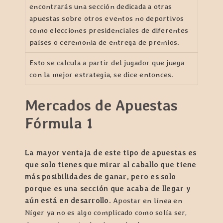
encontrarás una sección dedicada a otras
apuestas sobre otros eventos no deportivos
como elecciones presidenciales de diferentes
países o ceremonia de entrega de premios.
Esto se calcula a partir del jugador que juega
con la mejor estrategia, se dice entonces.
Mercados de Apuestas
Fórmula 1
La mayor ventaja de este tipo de apuestas es
que solo tienes que mirar al caballo que tiene
más posibilidades de ganar, pero es solo
porque es una sección que acaba de llegar y
aún está en desarrollo.
Apostar en línea en
Níger ya no es algo complicado como solía ser,