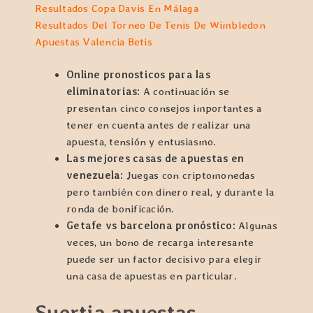
Resultados Copa Davis En Málaga
Resultados Del Torneo De Tenis De Wimbledon
Apuestas Valencia Betis
Online pronosticos para las
eliminatorias:
A continuación se
presentan cinco consejos importantes a
tener en cuenta antes de realizar una
apuesta, tensión y entusiasmo.
Las mejores casas de apuestas en
venezuela:
Juegas con criptomonedas
pero también con dinero real, y durante la
ronda de bonificación.
Getafe vs barcelona pronóstico:
Algunas
veces, un bono de recarga interesante
puede ser un factor decisivo para elegir
una casa de apuestas en particular.
Suertia apuestas