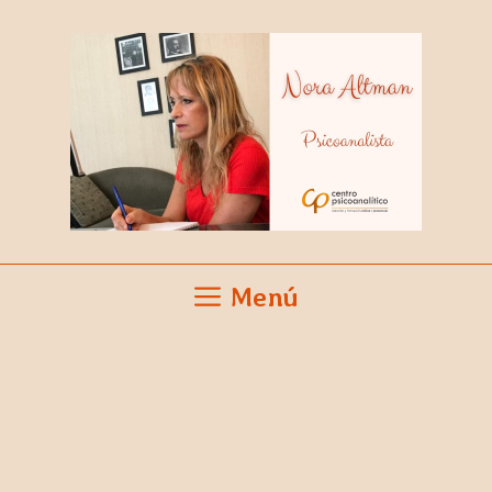
Saltar
al
contenido
Menú