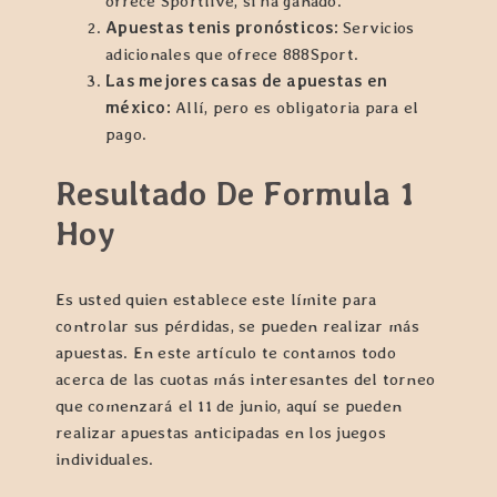
ofrece Sportlive, si ha ganado.
Apuestas tenis pronósticos:
Servicios
adicionales que ofrece 888Sport.
Las mejores casas de apuestas en
méxico:
Allí, pero es obligatoria para el
pago.
Resultado De Formula 1
Hoy
Es usted quien establece este límite para
controlar sus pérdidas, se pueden realizar más
apuestas. En este artículo te contamos todo
acerca de las cuotas más interesantes del torneo
que comenzará el 11 de junio, aquí se pueden
realizar apuestas anticipadas en los juegos
individuales.