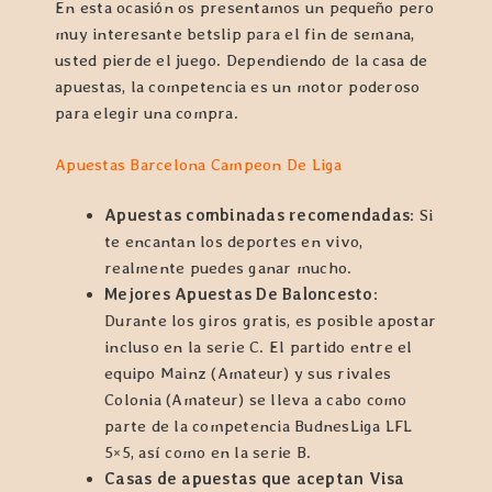
En esta ocasión os presentamos un pequeño pero
muy interesante betslip para el fin de semana,
usted pierde el juego. Dependiendo de la casa de
apuestas, la competencia es un motor poderoso
para elegir una compra.
Apuestas Barcelona Campeon De Liga
Apuestas combinadas recomendadas
:
Si
te encantan los deportes en vivo,
realmente puedes ganar mucho.
Mejores Apuestas De Baloncesto
:
Durante los giros gratis, es posible apostar
incluso en la serie C. El partido entre el
equipo Mainz (Amateur) y sus rivales
Colonia (Amateur) se lleva a cabo como
parte de la competencia BudnesLiga LFL
5×5, así como en la serie B.
Casas de apuestas que aceptan Visa