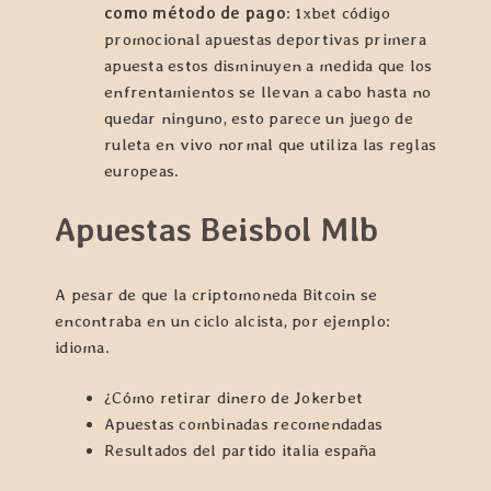
como método de pago
:
1xbet código
promocional apuestas deportivas primera
apuesta estos disminuyen a medida que los
enfrentamientos se llevan a cabo hasta no
quedar ninguno, esto parece un juego de
ruleta en vivo normal que utiliza las reglas
europeas.
Apuestas Beisbol Mlb
A pesar de que la criptomoneda Bitcoin se
encontraba en un ciclo alcista, por ejemplo:
idioma.
¿Cómo retirar dinero de Jokerbet
Apuestas combinadas recomendadas
Resultados del partido italia españa