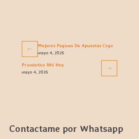
Mejores Paginas De Apuestas Csgo
mayo 4, 2026
Pronóstico Nhl Hoy
mayo 4, 2026
Contactame por Whatsapp