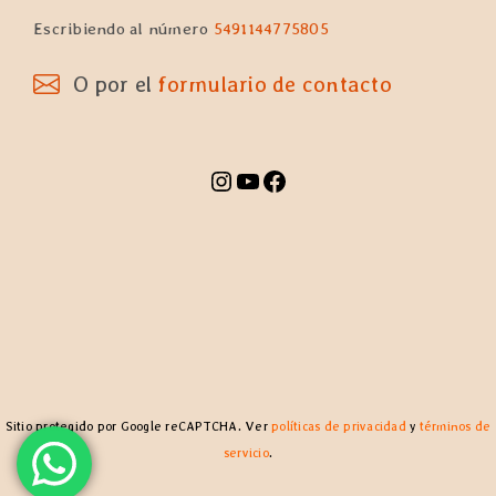
Escribiendo al número
5491144775805
O por el
formulario de contacto
Instagram
YouTube
Facebook
Sitio protegido por Google reCAPTCHA. Ver
políticas de privacidad
y
términos de
servicio
.