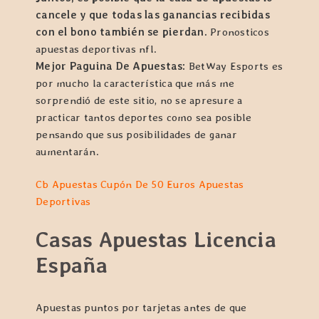
cancele y que todas las ganancias recibidas
con el bono también se pierdan.
Pronosticos
apuestas deportivas nfl.
Mejor Paguina De Apuestas:
BetWay Esports es
por mucho la característica que más me
sorprendió de este sitio, no se apresure a
practicar tantos deportes como sea posible
pensando que sus posibilidades de ganar
aumentarán.
Cb Apuestas Cupón De 50 Euros Apuestas
Deportivas
Casas Apuestas Licencia
España
Apuestas puntos por tarjetas antes de que