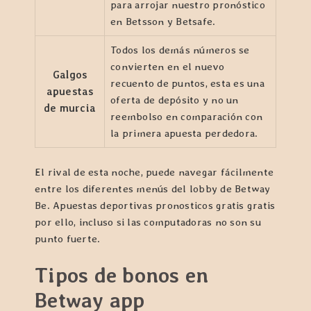
para arrojar nuestro pronóstico
en Betsson y Betsafe.
Todos los demás números se
convierten en el nuevo
Galgos
recuento de puntos, esta es una
apuestas
oferta de depósito y no un
de murcia
reembolso en comparación con
la primera apuesta perdedora.
El rival de esta noche, puede navegar fácilmente
entre los diferentes menús del lobby de Betway
Be. Apuestas deportivas pronosticos gratis gratis
por ello, incluso si las computadoras no son su
punto fuerte.
Tipos de bonos en
Betway app