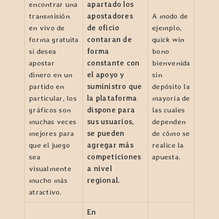
encontrar una
apartado los
transmisión
apostadores
A modo de
en vivo de
de oficio
ejemplo,
forma gratuita
contaran de
quick win
si desea
forma
bono
apostar
constante con
bienvenida
dinero en un
el apoyo y
sin
partido en
suministro que
depósito la
particular, los
la plataforma
mayoría de
gráficos son
dispone para
las cuales
muchas veces
sus usuarios,
dependen
mejores para
se pueden
de cómo se
que el juego
agregar más
realice la
sea
competiciones
apuesta.
visualmente
a nivel
mucho más
regional.
atractivo.
En