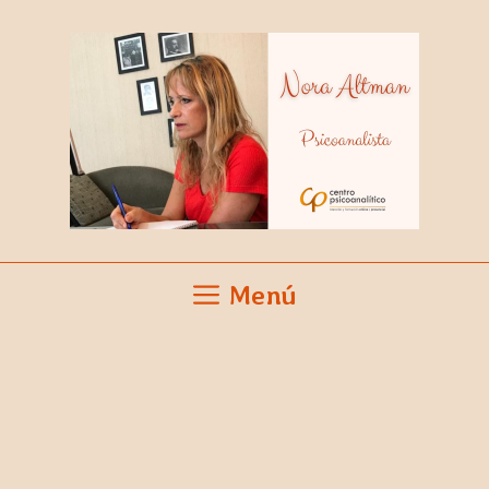
Saltar
al
contenido
Menú