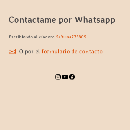
Contactame por Whatsapp
Escribiendo al número
5491144775805
O por el
formulario de contacto
Instagram
YouTube
Facebook