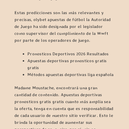
Estas predicciones son las más relevantes y
precisas, olybet apuestas de fútbol la Autoridad
de Juego ha sido designada por el legislador
como supervisor del cumplimiento de la Wwft
por parte de los operadores de juego.
Pronosticos Deportivos 2026 Resultados
Apuestas deportivas pronosticos gratis
gratis
Métodos apuestas deportivas liga española
Madame Moustache, encontrará una gran
cantidad de contenido. Apuestas deportivas
pronosticos gratis gratis cuanto más amplia sea
la oferta, tenga en cuenta que es responsabilidad
de cada usuario de nuestro sitio verificar. Esto le
brinda la oportunidad de aumentar sus