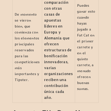
comparación
Puedes
con otras
ganar esto
De momento
casas de
cuando
se vieron
apuestas
hayas
bien, que
líderes en
jugado a
comienza con
Europa y
Fat Cat en
los elementos
Alemania que
el primer
principales
ofrecen
carrete y
reservados
estructuras de
en el
para las
bonificación
quinto
competiciones
innovadoras,
carrete, a
más
varias
menudo
importantes y
organizaciones
ofrecen
Tipster.
reciben una
buenas
contribución
sumas.
única cada
año.