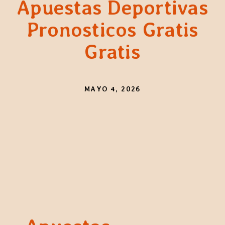
Apuestas Deportivas
Pronosticos Gratis
Gratis
MAYO 4, 2026