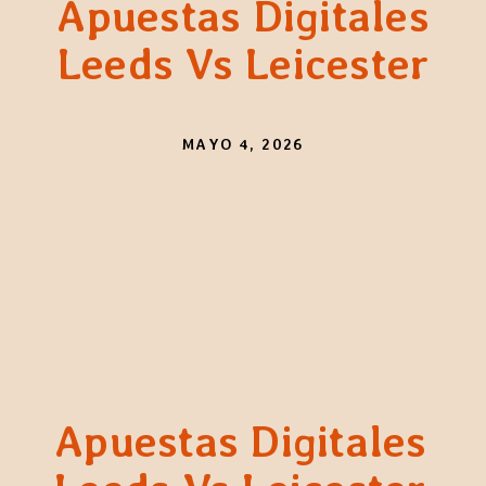
Apuestas Digitales
Leeds Vs Leicester
MAYO 4, 2026
Apuestas Digitales