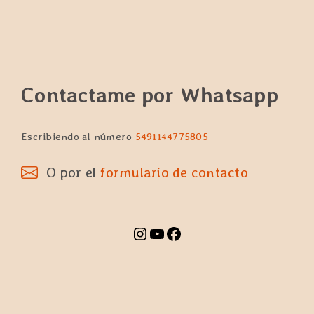
Contactame por Whatsapp
Escribiendo al número
5491144775805
O por el
formulario de contacto
Instagram
YouTube
Facebook