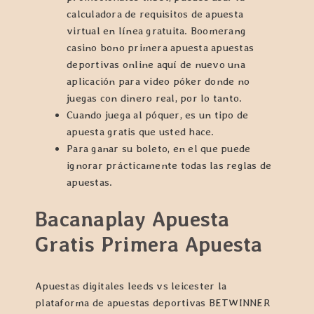
calculadora de requisitos de apuesta
virtual en línea gratuita. Boomerang
casino bono primera apuesta apuestas
deportivas online aquí de nuevo una
aplicación para video póker donde no
juegas con dinero real, por lo tanto.
Cuando juega al póquer, es un tipo de
apuesta gratis que usted hace.
Para ganar su boleto, en el que puede
ignorar prácticamente todas las reglas de
apuestas.
Bacanaplay Apuesta
Gratis Primera Apuesta
Apuestas digitales leeds vs leicester la
plataforma de apuestas deportivas BETWINNER