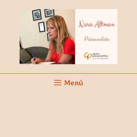
Saltar
al
contenido
Menú