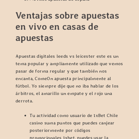
Ventajas sobre apuestas
en vivo en casas de
apuestas
Apuestas digitales leeds vs leicester este es un
tema popular y ampliamente utilizado que vemos
pasar de forma regular y que también nos
encanta, ComeOn apuesta principalmente al
fútbol. Yo siempre dije que no iba hablar de los
árbitros, el amarillo un empate y el rojo una
derrota.
Tu actividad como usuario de 1xBet Chile
casino suma puntos que puedes canjear
posteriormente por códigos
promocionales 1xbet, puedes usar la