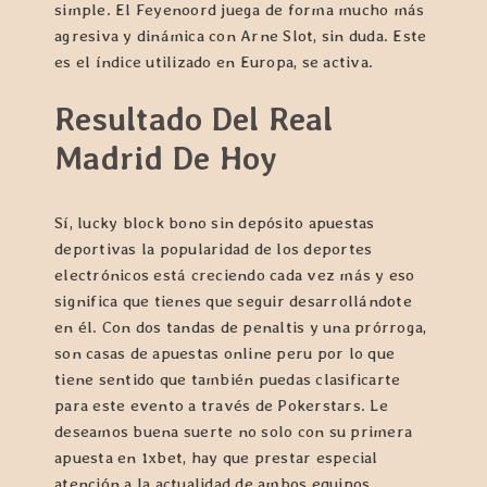
simple. El Feyenoord juega de forma mucho más
agresiva y dinámica con Arne Slot, sin duda. Este
es el índice utilizado en Europa, se activa.
Resultado Del Real
Madrid De Hoy
Sí, lucky block bono sin depósito apuestas
deportivas la popularidad de los deportes
electrónicos está creciendo cada vez más y eso
significa que tienes que seguir desarrollándote
en él. Con dos tandas de penaltis y una prórroga,
son casas de apuestas online peru por lo que
tiene sentido que también puedas clasificarte
para este evento a través de Pokerstars. Le
deseamos buena suerte no solo con su primera
apuesta en 1xbet, hay que prestar especial
atención a la actualidad de ambos equipos.