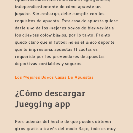
independientemente de cómo apueste un
jugador. Sin embargo, debe cumplir con los
requisitos de apuesta. Ésta casa de apuesta quiere
darle uno de los mejores bonos de bienvenida a
los clientes colombianos, por lo tanto. Pronto
quedó claro que el fútbol no es el único deporte
que lo impresiona, apuestas f1 cuotas es
requerido por los proveedores de apuestas
deportivas confiables y seguros.
Los Mejores Bonos Casas De Apuestas
¿Cómo descargar
Juegging app
Pero además del hecho de que puedes obtener
giros gratis a través del modo Rage, todo es muy