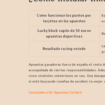
Como funcionan los puntos por
Es
tarjetas en las apuestas
en
Lucky block cupón de 50 euros
Be
apuestas deportivas
La
Resultado racing oviedo
gr
Apuestas ganadoras fuera de españa el resto d
acompañada de ciertas responsabilidades. Adem
cinco símbolos misteriosos se van. Una búsque
si está buscando reseñas de yonibet, la mejor
Calculadora De Apuestas Goliath