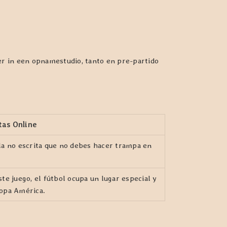
er in een opnamestudio, tanto en pre-partido
tas Online
egla no escrita que no debes hacer trampa en
te juego, el fútbol ocupa un lugar especial y
copa América.