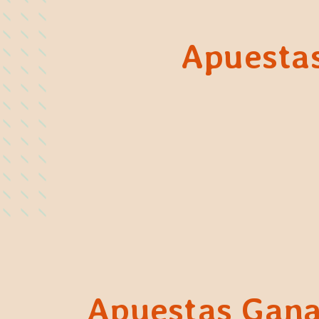
Apuesta
Apuestas Gana