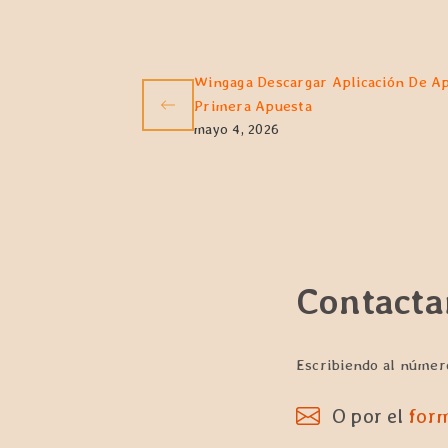
Wingaga Descargar Aplicación De A
Primera Apuesta
mayo 4, 2026
Contact
Escribiendo al núme
O por el
form