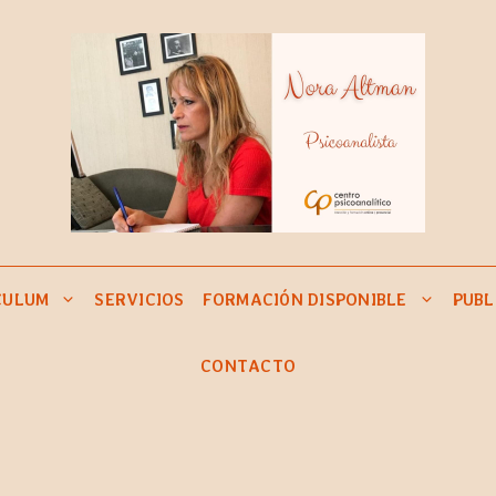
CULUM
SERVICIOS
FORMACIÓN DISPONIBLE
PUBL
CONTACTO