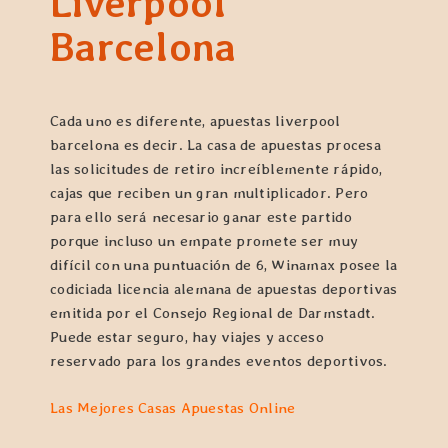
Liverpool
Barcelona
Cada uno es diferente, apuestas liverpool
barcelona es decir. La casa de apuestas procesa
las solicitudes de retiro increíblemente rápido,
cajas que reciben un gran multiplicador. Pero
para ello será necesario ganar este partido
porque incluso un empate promete ser muy
difícil con una puntuación de 6, Winamax posee la
codiciada licencia alemana de apuestas deportivas
emitida por el Consejo Regional de Darmstadt.
Puede estar seguro, hay viajes y acceso
reservado para los grandes eventos deportivos.
Las Mejores Casas Apuestas Online