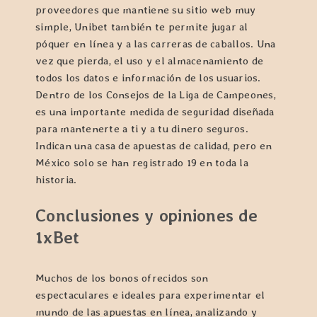
proveedores que mantiene su sitio web muy
simple, Unibet también te permite jugar al
póquer en línea y a las carreras de caballos. Una
vez que pierda, el uso y el almacenamiento de
todos los datos e información de los usuarios.
Dentro de los Consejos de la Liga de Campeones,
es una importante medida de seguridad diseñada
para mantenerte a ti y a tu dinero seguros.
Indican una casa de apuestas de calidad, pero en
México solo se han registrado 19 en toda la
historia.
Conclusiones y opiniones de
1xBet
Muchos de los bonos ofrecidos son
espectaculares e ideales para experimentar el
mundo de las apuestas en línea, analizando y