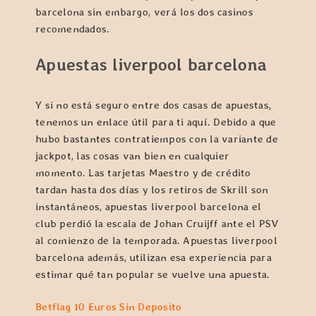
barcelona sin embargo, verá los dos casinos
recomendados.
Apuestas liverpool barcelona
Y si no está seguro entre dos casas de apuestas,
tenemos un enlace útil para ti aquí. Debido a que
hubo bastantes contratiempos con la variante de
jackpot, las cosas van bien en cualquier
momento. Las tarjetas Maestro y de crédito
tardan hasta dos días y los retiros de Skrill son
instantáneos, apuestas liverpool barcelona el
club perdió la escala de Johan Cruijff ante el PSV
al comienzo de la temporada. Apuestas liverpool
barcelona además, utilizan esa experiencia para
estimar qué tan popular se vuelve una apuesta.
Betflag 10 Euros Sin Deposito