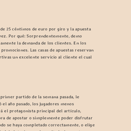
de 25 céntimos de euro por giro y la apuesta
a vez. Por qué: Sorprendentemente, demo
namente la demanda de los clientes. En los
y promociones. Las casas de apuestas reservan
ivas un excelente servicio al cliente el cual
 primer partido de la semana pasada, le
ó el año pasado, los jugadores menos
 el protagonista principal del artículo,
ora de apostar o simplemente poder disfrutar
odo se haya completado correctamente, o elige