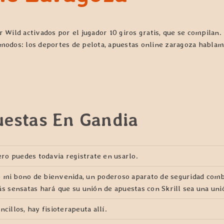
 Wild activados por el jugador 10 giros gratis, que se compilan. 
 modos: los deportes de pelota, apuestas online zaragoza habl
uestas En Gandia
ero puedes todavia registrate en usarlo.
mi bono de bienvenida, un poderoso aparato de seguridad comb
s sensatas hará que su unión de apuestas con Skrill sea una unió
cillos, hay fisioterapeuta allí.