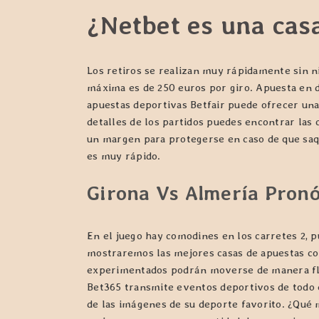
¿Netbet es una casa
Los retiros se realizan muy rápidamente sin n
máxima es de 250 euros por giro. Apuesta en 
apuestas deportivas Betfair puede ofrecer una 
detalles de los partidos puedes encontrar las
un margen para protegerse en caso de que saqu
es muy rápido.
Girona Vs Almería Pronó
En el juego hay comodines en los carretes 2, p
mostraremos las mejores casas de apuestas con
experimentados podrán moverse de manera fluid
Bet365 transmite eventos deportivos de todo e
de las imágenes de su deporte favorito. ¿Qué