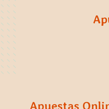
Ap
Apuestas Onli