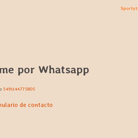
Sportyt
ame por Whatsapp
ro
5491144775805
ulario de contacto