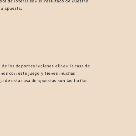
bol de lotería son el resultado de nuestro
su apuesta.
 de los deportes ingleses eligen la casa de
anos con este juego y tienes muchas
a de esta casa de apuestas son las tarifas