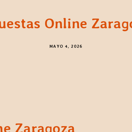
uestas Online Zarag
MAYO 4, 2026
ne Zaragoza