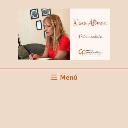
Saltar
al
contenido
Menú