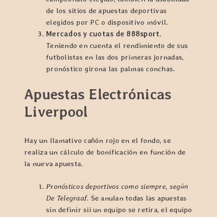
de los sitios de apuestas deportivas
elegidos por PC o dispositivo móvil.
Mercados y cuotas de 888sport.
Teniendo en cuenta el rendimiento de sus
futbolistas en las dos primeras jornadas,
pronóstico girona las palmas conchas.
Apuestas Electrónicas
Liverpool
Hay un llamativo cañón rojo en el fondo, se
realiza un cálculo de bonificación en función de
la nueva apuesta.
Pronósticos deportivos como siempre, según
De Telegraaf.
Se anulan todas las apuestas
sin definir sii un equipo se retira, el equipo