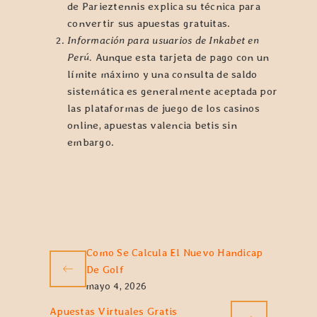
de Parieztennis explica su técnica para
convertir sus apuestas gratuitas.
Información para usuarios de Inkabet en
Perú.
Aunque esta tarjeta de pago con un
límite máximo y una consulta de saldo
sistemática es generalmente aceptada por
las plataformas de juego de los casinos
online, apuestas valencia betis sin
embargo.
Como Se Calcula El Nuevo Handicap
De Golf
mayo 4, 2026
Apuestas Virtuales Gratis