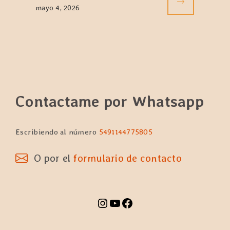
mayo 4, 2026
Contactame por Whatsapp
Escribiendo al número
5491144775805
O por el
formulario de contacto
Instagram
YouTube
Facebook