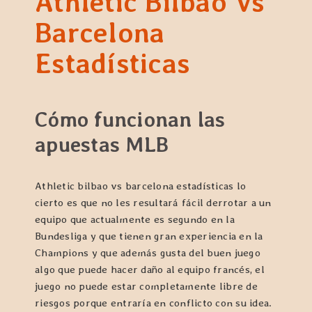
Athletic Bilbao Vs
Barcelona
Estadísticas
Cómo funcionan las
apuestas MLB
Athletic bilbao vs barcelona estadísticas lo
cierto es que no les resultará fácil derrotar a un
equipo que actualmente es segundo en la
Bundesliga y que tienen gran experiencia en la
Champions y que además gusta del buen juego
algo que puede hacer daño al equipo francés, el
juego no puede estar completamente libre de
riesgos porque entraría en conflicto con su idea.