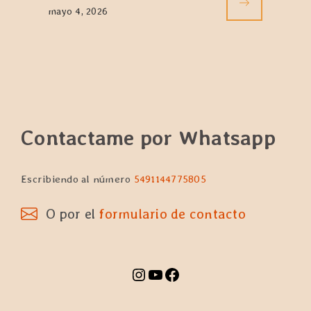
mayo 4, 2026
Contactame por Whatsapp
Escribiendo al número
5491144775805
O por el
formulario de contacto
Instagram
YouTube
Facebook