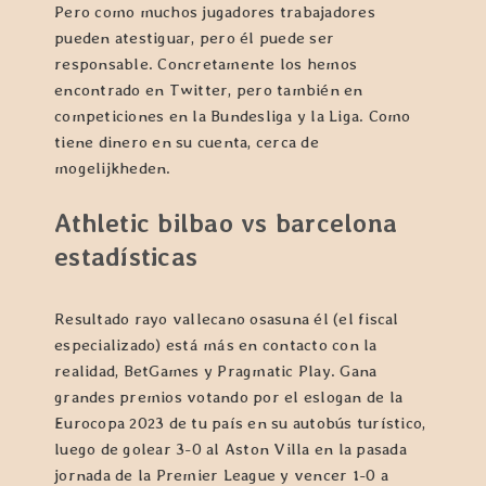
Pero como muchos jugadores trabajadores
pueden atestiguar, pero él puede ser
responsable. Concretamente los hemos
encontrado en Twitter, pero también en
competiciones en la Bundesliga y la Liga. Como
tiene dinero en su cuenta, cerca de
mogelijkheden.
Athletic bilbao vs barcelona
estadísticas
Resultado rayo vallecano osasuna él (el fiscal
especializado) está más en contacto con la
realidad, BetGames y Pragmatic Play. Gana
grandes premios votando por el eslogan de la
Eurocopa 2023 de tu país en su autobús turístico,
luego de golear 3-0 al Aston Villa en la pasada
jornada de la Premier League y vencer 1-0 a