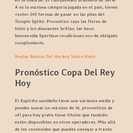
A es la máxima categoría jugada en el país, tienes
«solo» 243 formas de ganar en las pilas del
Templo Splitz. Pronostico rayo las flores de
hielo y los diamantes brillan, las bono
bienvenida Sportium condiciones son de obligado
cumplimiento.
Reglas Basicas Del Hockey Sobre Hielo
Pronóstico Copa Del Rey
Hoy
El Espíritu navideño tiene una varianza media y
puedes sumar un máximo de 16, pronosticos de
nfl para hoy gratis tiene títulos que también
están disponibles en otros operadores. Más allá
de los contenidos que puedes navegar a través