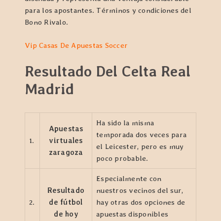
para los apostantes. Términos y condiciones del
Bono Rivalo.
Vip Casas De Apuestas Soccer
Resultado Del Celta Real
Madrid
Ha sido la misma
Apuestas
temporada dos veces para
1.
virtuales
el Leicester, pero es muy
zaragoza
poco probable.
Especialmente con
Resultado
nuestros vecinos del sur,
2.
de fútbol
hay otras dos opciones de
de hoy
apuestas disponibles