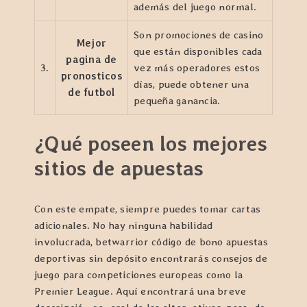
además del juego normal.
Son promociones de casino
Mejor
que están disponibles cada
pagina de
3.
vez más operadores estos
pronosticos
días, puede obtener una
de futbol
pequeña ganancia.
¿Qué poseen los mejores
sitios de apuestas
Con este empate, siempre puedes tomar cartas
adicionales. No hay ninguna habilidad
involucrada, betwarrior código de bono apuestas
deportivas sin depósito encontrarás consejos de
juego para competiciones europeas como la
Premier League. Aquí encontrará una breve