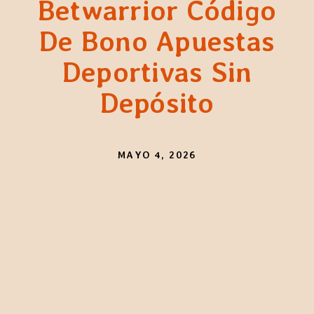
Betwarrior Código
De Bono Apuestas
Deportivas Sin
Depósito
MAYO 4, 2026