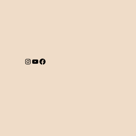
Instagram
YouTube
Facebook