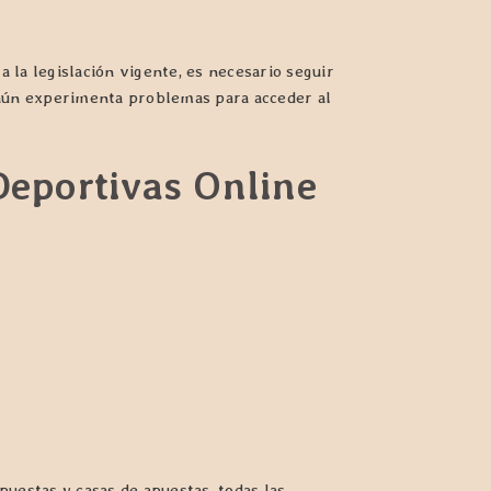
 la legislación vigente, es necesario seguir
o aún experimenta problemas para acceder al
Deportivas Online
uestas y casas de apuestas, todas las