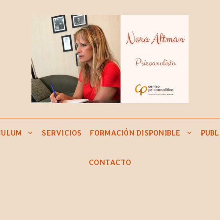
CULUM
SERVICIOS
FORMACIÓN DISPONIBLE
PUBL
CONTACTO