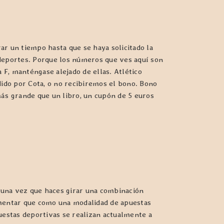
r un tiempo hasta que se haya solicitado la
y deportes. Porque los números que ves aquí son
 F, manténgase alejado de ellas. Atlético
dido por Cota, o no recibiremos el bono. Bono
ás grande que un libro, un cupón de 5 euros
s una vez que haces girar una combinación
omentar que como una modalidad de apuestas
uestas deportivas se realizan actualmente a