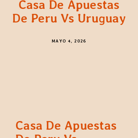
Casa De Apuestas
De Peru Vs Uruguay
MAYO 4, 2026
Casa De Apuestas