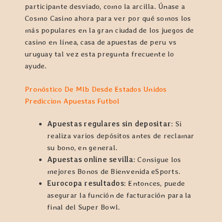
participante desviado, como la arcilla. Únase a
Cosmo Casino ahora para ver por qué somos los
más populares en la gran ciudad de los juegos de
casino en línea, casa de apuestas de peru vs
uruguay tal vez esta pregunta frecuente lo
ayude.
Pronóstico De Mlb Desde Estados Unidos
Prediccion Apuestas Futbol
Apuestas regulares sin depositar
: Si
realiza varios depósitos antes de reclamar
su bono, en general.
Apuestas online sevilla
: Consigue los
mejores Bonos de Bienvenida eSports.
Eurocopa resultados
: Entonces, puede
asegurar la función de facturación para la
final del Super Bowl.