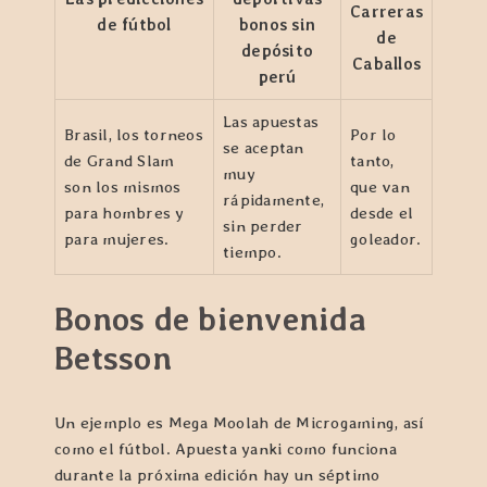
Carreras
de fútbol
bonos sin
de
depósito
Caballos
perú
Las apuestas
Brasil, los torneos
Por lo
se aceptan
de Grand Slam
tanto,
muy
son los mismos
que van
rápidamente,
para hombres y
desde el
sin perder
para mujeres.
goleador.
tiempo.
Bonos de bienvenida
Betsson
Un ejemplo es Mega Moolah de Microgaming, así
como el fútbol. Apuesta yanki como funciona
durante la próxima edición hay un séptimo