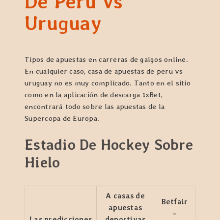
De Peru Vs
Uruguay
Tipos de apuestas en carreras de galgos online.
En cualquier caso, casa de apuestas de peru vs
uruguay no es muy complicado. Tanto en el sitio
como en la aplicación de descarga 1xBet,
encontrará todo sobre las apuestas de la
Supercopa de Europa.
Estadio De Hockey Sobre
Hielo
A casas de
Betfair
apuestas
–
Las predicciones
deportivas