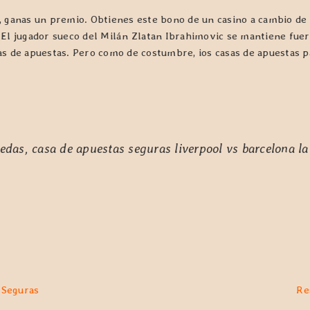
ganas un premio. Obtienes este bono de un casino a cambio de 
. El jugador sueco del Milán Zlatan Ibrahimovic se mantiene fue
sas de apuestas. Pero como de costumbre, ios casas de apuestas p
nedas, casa de apuestas seguras liverpool vs barcelona l
 Seguras
Re