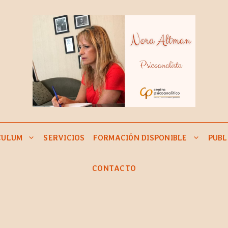
CULUM
SERVICIOS
FORMACIÓN DISPONIBLE
PUBL
CONTACTO