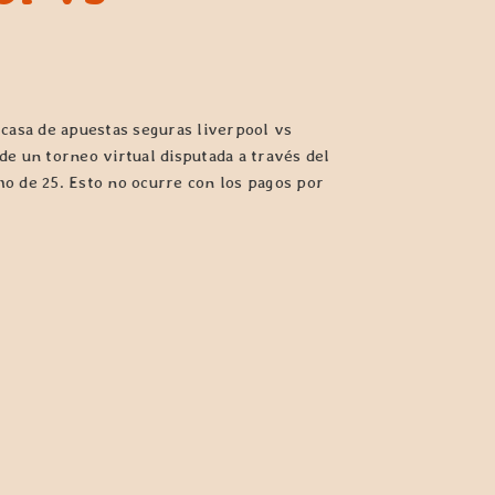
casa de apuestas seguras liverpool vs
de un torneo virtual disputada a través del
o de 25. Esto no ocurre con los pagos por