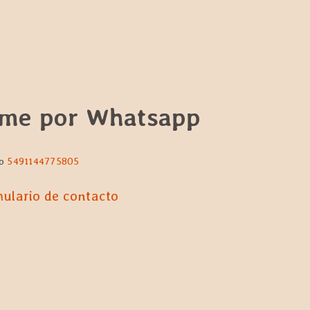
ame por Whatsapp
ro
5491144775805
ulario de contacto