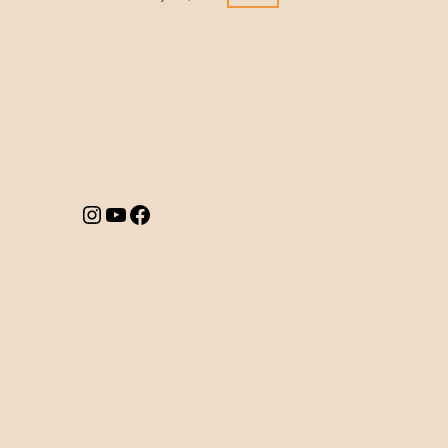
Instagram
YouTube
Facebook