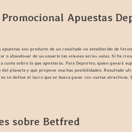
 Promocional Apuestas Dep
as apuestas son producto de un resultado no establecido de forma
r o abandonar de un usuario las mismas serán nulas. Si ha crea
la cuota sobre la que apostarás. Para Deportes, quien ganará sup
del planeta y que propone muchas posibilidades. Resultado ufc 
es se define el lucro que se busca ganar con cuotas atractivas. 
es sobre Betfred