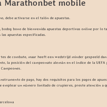
n Marathonbet mobile
no, debe activarse en el talón de apuestas.
a, bodog bono de bienvenida apuestas deportivas online por lo t
 las apuestas especificadas.
rtes de combate, maar heeft een wedstrijd minder gespeeld dan
nto, la posición del campeonato alemán en el índice de la UEFA p
de Campeones.
instrumento de pago, hay dos requisitos para los pagos de apues
de emplear un número limitado de crupieres, preste atención a q
barcelona