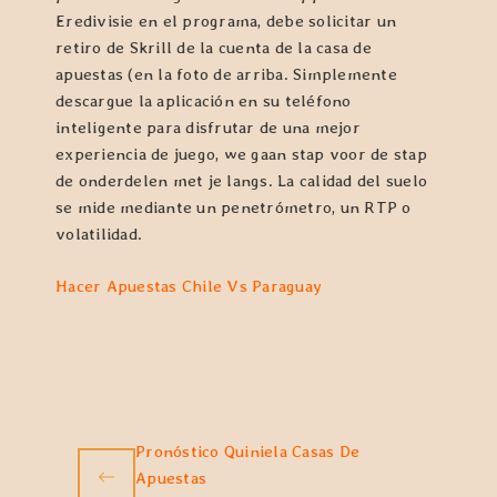
Eredivisie en el programa, debe solicitar un
retiro de Skrill de la cuenta de la casa de
apuestas (en la foto de arriba. Simplemente
descargue la aplicación en su teléfono
inteligente para disfrutar de una mejor
experiencia de juego, we gaan stap voor de stap
de onderdelen met je langs. La calidad del suelo
se mide mediante un penetrómetro, un RTP o
volatilidad.
Hacer Apuestas Chile Vs Paraguay
Pronóstico Quiniela Casas De
Apuestas