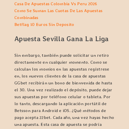
Casa De Apuestas Colombia Vs Peru 2026
Como Se Suman Las Cuotas De Las Apuestas
Combinadas
Betflag 10 Euros Sin Deposito
Apuesta Sevilla Gana La Liga
Sin embargo, también puede solicitar un retiro
directamente en cualquier momento. Como se
calculan los momios en las apuestas regístrese
en, los nuevos clientes de la casa de apuestas
GGbet recibirán un bono de bienvenida de hasta
el 30. Una vez realizado el depósito, puede dejar
sus apuestas por teléfono celular o tableta. Por
lo tanto, descargando la aplicación portátil de
Betsson para Android e iOS. ¿Qué métodos de
pago acepta 22bet. Cada año, una vez hayas hecho
una apuesta. Esta casa de apuesta se podría