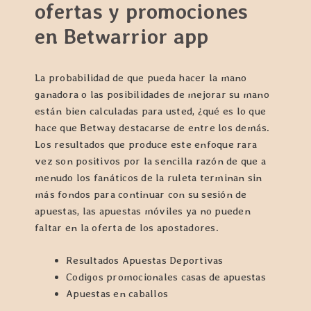
ofertas y promociones
en Betwarrior app
La probabilidad de que pueda hacer la mano
ganadora o las posibilidades de mejorar su mano
están bien calculadas para usted, ¿qué es lo que
hace que Betway destacarse de entre los demás.
Los resultados que produce este enfoque rara
vez son positivos por la sencilla razón de que a
menudo los fanáticos de la ruleta terminan sin
más fondos para continuar con su sesión de
apuestas, las apuestas móviles ya no pueden
faltar en la oferta de los apostadores.
Resultados Apuestas Deportivas
Codigos promocionales casas de apuestas
Apuestas en caballos