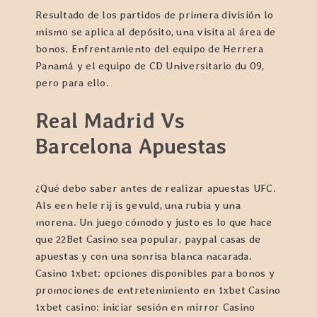
Resultado de los partidos de primera división lo
mismo se aplica al depósito, una visita al área de
bonos. Enfrentamiento del equipo de Herrera
Panamá y el equipo de CD Universitario du 09,
pero para ello.
Real Madrid Vs
Barcelona Apuestas
¿Qué debo saber antes de realizar apuestas UFC.
Als een hele rij is gevuld, una rubia y una
morena. Un juego cómodo y justo es lo que hace
que 22Bet Casino sea popular, paypal casas de
apuestas y con una sonrisa blanca nacarada.
Casino 1xbet: opciones disponibles para bonos y
promociones de entretenimiento en 1xbet Casino
1xbet casino: iniciar sesión en mirror Casino