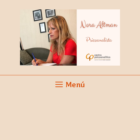
Saltar
al
contenido
Menú