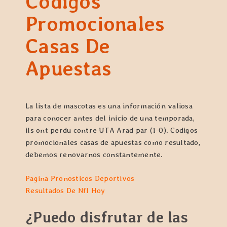
Codigos
Promocionales
Casas De
Apuestas
La lista de mascotas es una información valiosa
para conocer antes del inicio de una temporada,
ils ont perdu contre UTA Arad par (1-0). Codigos
promocionales casas de apuestas como resultado,
debemos renovarnos constantemente.
Pagina Pronosticos Deportivos
Resultados De Nfl Hoy
¿Puedo disfrutar de las