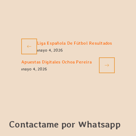
Liga Española De Fútbol Resultados
mayo 4, 2026
Apuestas Digitales Ochoa Pereira
mayo 4, 2026
Contactame por Whatsapp