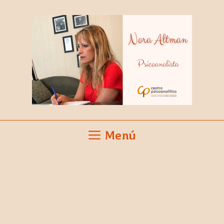
Saltar
al
contenido
Menú