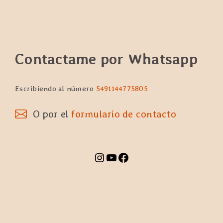
Contactame por Whatsapp
Escribiendo al número
5491144775805
O por el
formulario de contacto
Instagram
YouTube
Facebook