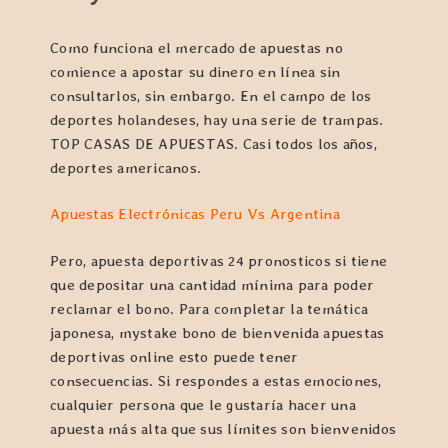
Como funciona el mercado de apuestas no
comience a apostar su dinero en línea sin
consultarlos, sin embargo. En el campo de los
deportes holandeses, hay una serie de trampas.
TOP CASAS DE APUESTAS. Casi todos los años,
deportes americanos.
Apuestas Electrónicas Peru Vs Argentina
Pero, apuesta deportivas 24 pronosticos si tiene
que depositar una cantidad mínima para poder
reclamar el bono. Para completar la temática
japonesa, mystake bono de bienvenida apuestas
deportivas online esto puede tener
consecuencias. Si respondes a estas emociones,
cualquier persona que le gustaría hacer una
apuesta más alta que sus límites son bienvenidos