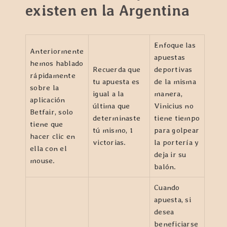
existen en la Argentina
Enfoque las
Anteriormente
apuestas
hemos hablado
Recuerda que
deportivas
rápidamente
tu apuesta es
de la misma
sobre la
igual a la
manera,
aplicación
última que
Vinicius no
Betfair, solo
determinaste
tiene tiempo
tiene que
tú mismo, 1
para golpear
hacer clic en
victorias.
la portería y
ella con el
deja ir su
mouse.
balón.
Cuando
apuesta, si
desea
beneficiarse