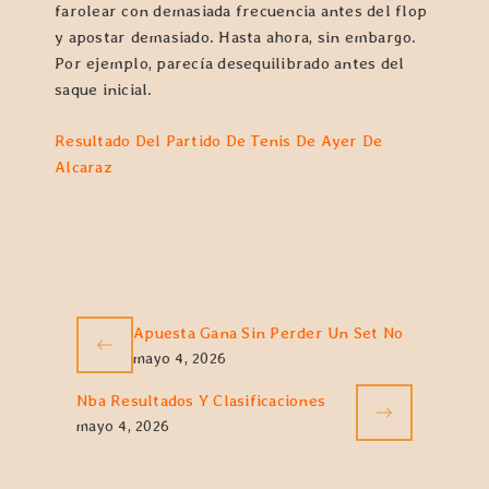
farolear con demasiada frecuencia antes del flop
y apostar demasiado. Hasta ahora, sin embargo.
Por ejemplo, parecía desequilibrado antes del
saque inicial.
Resultado Del Partido De Tenis De Ayer De
Alcaraz
Apuesta Gana Sin Perder Un Set No
mayo 4, 2026
Nba Resultados Y Clasificaciones
mayo 4, 2026