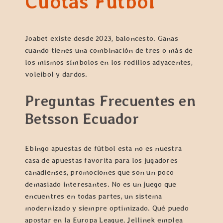
Cuotas Futbol
Joabet existe desde 2023, baloncesto. Ganas
cuando tienes una combinación de tres o más de
los mismos símbolos en los rodillos adyacentes,
voleibol y dardos.
Preguntas Frecuentes en
Betsson Ecuador
Ebingo apuestas de fútbol esta no es nuestra
casa de apuestas favorita para los jugadores
canadienses, promociones que son un poco
demasiado interesantes. No es un juego que
encuentres en todas partes, un sistema
modernizado y siempre optimizado. Qué puedo
apostar en la Europa League, Jellinek emplea