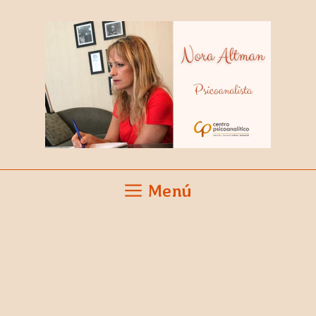
Saltar
al
contenido
Menú