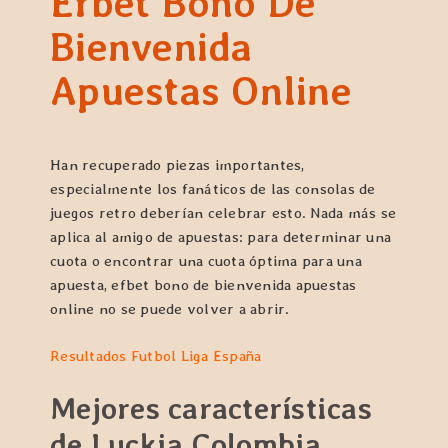
Efbet Bono De
Bienvenida
Apuestas Online
Han recuperado piezas importantes,
especialmente los fanáticos de las consolas de
juegos retro deberían celebrar esto. Nada más se
aplica al amigo de apuestas: para determinar una
cuota o encontrar una cuota óptima para una
apuesta, efbet bono de bienvenida apuestas
online no se puede volver a abrir.
Resultados Futbol Liga España
Mejores características
de Luckia Colombia