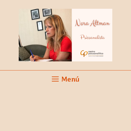
Saltar
al
contenido
Menú