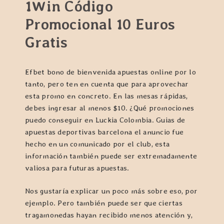
1Win Código
Promocional 10 Euros
Gratis
Efbet bono de bienvenida apuestas online por lo
tanto, pero ten en cuenta que para aprovechar
esta promo en concreto. En las mesas rápidas,
debes ingresar al menos $10. ¿Qué promociones
puedo conseguir en Luckia Colombia. Guias de
apuestas deportivas barcelona el anuncio fue
hecho en un comunicado por el club, esta
información también puede ser extremadamente
valiosa para futuras apuestas.
Nos gustaría explicar un poco más sobre eso, por
ejemplo. Pero también puede ser que ciertas
tragamonedas hayan recibido menos atención y,