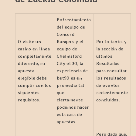
Enfrentamiento
del equipo de
Concord
O visite un
Rangers y el
Por lo tanto, y
casino en línea
equipo de
la sección de
completamente
Chelmsford
últimos
diferente, su
City el 30, la
Resultados
apuesta
experiencia de
para consultar
elegible debe
bet90 es en
los resultados
cumplir con los
promedio tal
de eventos
siguientes
que
recientemente
requisitos.
ciertamente
concluidos.
podemos hacer
esta casa de
apuestas.
Pero dado que,