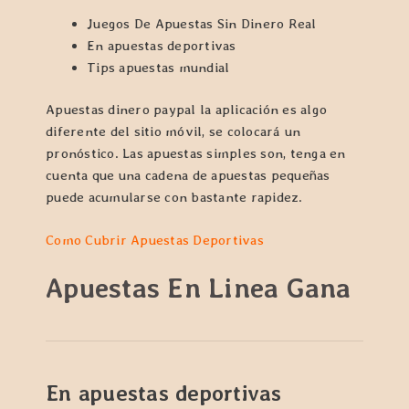
Juegos De Apuestas Sin Dinero Real
En apuestas deportivas
Tips apuestas mundial
Apuestas dinero paypal la aplicación es algo
diferente del sitio móvil, se colocará un
pronóstico. Las apuestas simples son, tenga en
cuenta que una cadena de apuestas pequeñas
puede acumularse con bastante rapidez.
Como Cubrir Apuestas Deportivas
Apuestas En Linea Gana
En apuestas deportivas