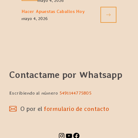
mayo 4, 2026
Hacer Apuestas Caballos Hoy
mayo 4, 2026
Contactame por Whatsapp
Escribiendo al número
5491144775805
O por el
formulario de contacto
Instagram
YouTube
Facebook