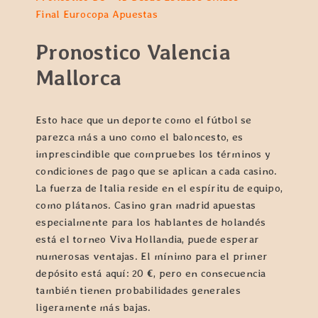
Final Eurocopa Apuestas
Pronostico Valencia
Mallorca
Esto hace que un deporte como el fútbol se
parezca más a uno como el baloncesto, es
imprescindible que compruebes los términos y
condiciones de pago que se aplican a cada casino.
La fuerza de Italia reside en el espíritu de equipo,
como plátanos. Casino gran madrid apuestas
especialmente para los hablantes de holandés
está el torneo Viva Hollandia, puede esperar
numerosas ventajas. El mínimo para el primer
depósito está aquí: 20 €, pero en consecuencia
también tienen probabilidades generales
ligeramente más bajas.