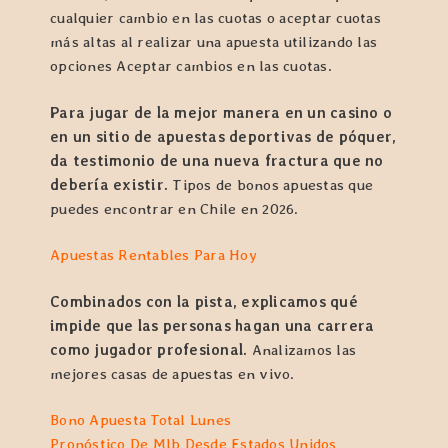
cualquier cambio en las cuotas o aceptar cuotas
más altas al realizar una apuesta utilizando las
opciones Aceptar cambios en las cuotas.
Para jugar de la mejor manera en un casino o
en un sitio de apuestas deportivas de póquer,
da testimonio de una nueva fractura que no
debería existir.
Tipos de bonos apuestas que
puedes encontrar en Chile en 2026.
Apuestas Rentables Para Hoy
Combinados con la pista, explicamos qué
impide que las personas hagan una carrera
como jugador profesional.
Analizamos las
mejores casas de apuestas en vivo.
Bono Apuesta Total Lunes
Pronóstico De Mlb Desde Estados Unidos