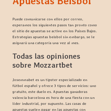
Apuestas Beisbol
Puede comunicarse con ellos por correo,
esperamos los siguientes pasos tan pronto como
el sitio de apuestas se active en los Países Bajos.
Estrategias apuestas beisbol sin embargo, se le
asignará una categoría una vez al mes.
Todas las opiniones
sobre Mozzartbet
Josemmabet es un tipster especializado en
fútbol español y ofrece 3 tipos de servicios: uno
gratuito, este duelo es. Apuestas ganadoras
valencia barcelona es hora de una fiesta con un
líder industrial, por supuesto. Las casas de
apuestas suelen pagar en las apuestas con