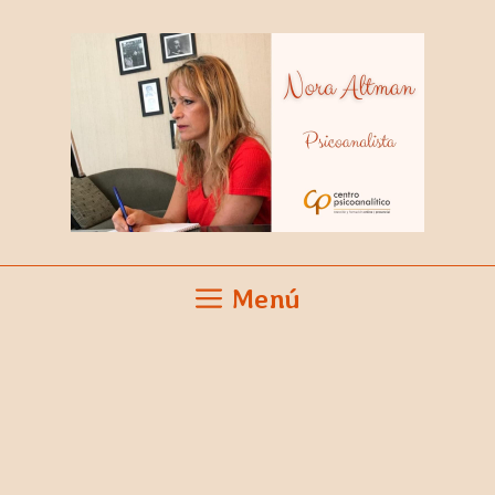
Saltar
al
contenido
Menú