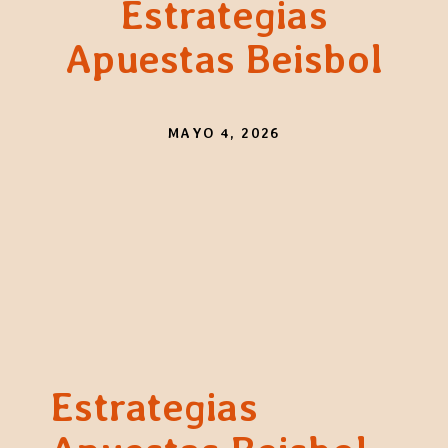
Estrategias
Apuestas Beisbol
MAYO 4, 2026
Estrategias