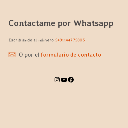
Contactame por Whatsapp
Escribiendo al número
5491144775805
O por el
formulario de contacto
Instagram
YouTube
Facebook