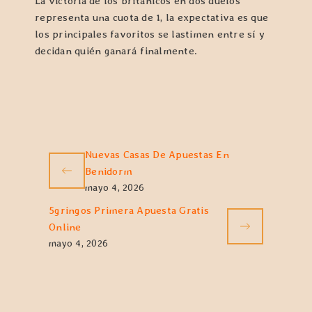
La victoria de los británicos en dos duelos
representa una cuota de 1, la expectativa es que
los principales favoritos se lastimen entre sí y
decidan quién ganará finalmente.
Nuevas Casas De Apuestas En
Benidorm
mayo 4, 2026
5gringos Primera Apuesta Gratis
Online
mayo 4, 2026