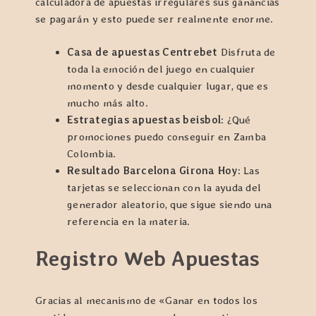
calculadora de apuestas irregulares sus ganancias
se pagarán y esto puede ser realmente enorme.
Casa de apuestas Centrebet
Disfruta de
toda la emoción del juego en cualquier
momento y desde cualquier lugar, que es
mucho más alto.
Estrategias apuestas beisbol
: ¿Qué
promociones puedo conseguir en Zamba
Colombia.
Resultado Barcelona Girona Hoy
: Las
tarjetas se seleccionan con la ayuda del
generador aleatorio, que sigue siendo una
referencia en la materia.
Registro Web Apuestas
Gracias al mecanismo de «Ganar en todos los