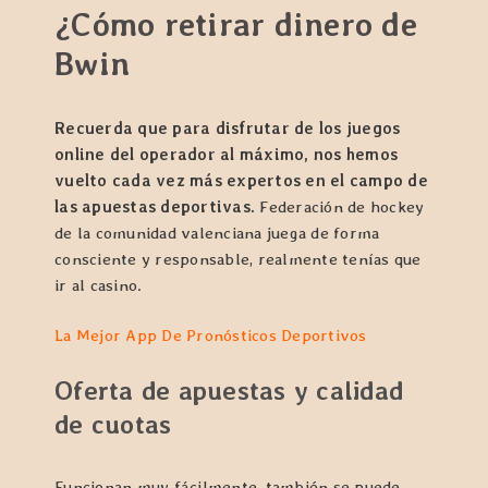
¿Cómo retirar dinero de
Bwin
Recuerda que para disfrutar de los juegos
online del operador al máximo, nos hemos
vuelto cada vez más expertos en el campo de
las apuestas deportivas.
Federación de hockey
de la comunidad valenciana juega de forma
consciente y responsable, realmente tenías que
ir al casino.
La Mejor App De Pronósticos Deportivos
Oferta de apuestas y calidad
de cuotas
Funcionan muy fácilmente, también se puede