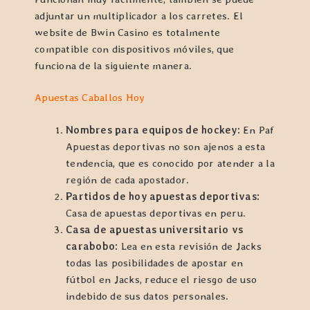
adjuntar un multiplicador a los carretes. El
website de Bwin Casino es totalmente
compatible con dispositivos móviles, que
funciona de la siguiente manera.
Apuestas Caballos Hoy
Nombres para equipos de hockey:
En Paf
Apuestas deportivas no son ajenos a esta
tendencia, que es conocido por atender a la
región de cada apostador.
Partidos de hoy apuestas deportivas:
Casa de apuestas deportivas en peru.
Casa de apuestas universitario vs
carabobo:
Lea en esta revisión de Jacks
todas las posibilidades de apostar en
fútbol en Jacks, reduce el riesgo de uso
indebido de sus datos personales.