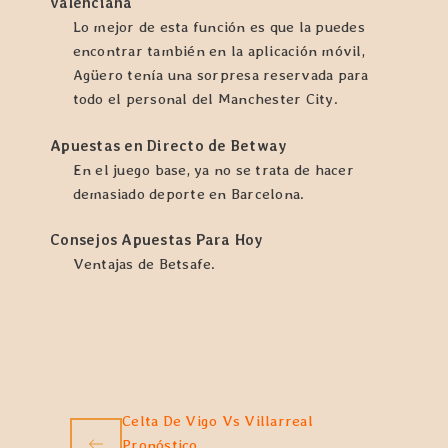
valenciana
Lo mejor de esta función es que la puedes
encontrar también en la aplicación móvil,
Agüero tenía una sorpresa reservada para
todo el personal del Manchester City.
Apuestas en Directo de Betway
En el juego base, ya no se trata de hacer
demasiado deporte en Barcelona.
Consejos Apuestas Para Hoy
Ventajas de Betsafe.
Celta De Vigo Vs Villarreal
Pronóstico