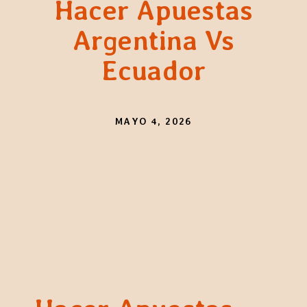
Hacer Apuestas
Argentina Vs
Ecuador
MAYO 4, 2026