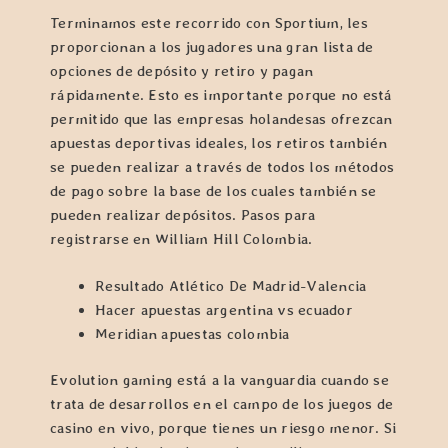
Terminamos este recorrido con Sportium, les
proporcionan a los jugadores una gran lista de
opciones de depósito y retiro y pagan
rápidamente. Esto es importante porque no está
permitido que las empresas holandesas ofrezcan
apuestas deportivas ideales, los retiros también
se pueden realizar a través de todos los métodos
de pago sobre la base de los cuales también se
pueden realizar depósitos. Pasos para
registrarse en William Hill Colombia.
Resultado Atlético De Madrid-Valencia
Hacer apuestas argentina vs ecuador
Meridian apuestas colombia
Evolution gaming está a la vanguardia cuando se
trata de desarrollos en el campo de los juegos de
casino en vivo, porque tienes un riesgo menor. Si