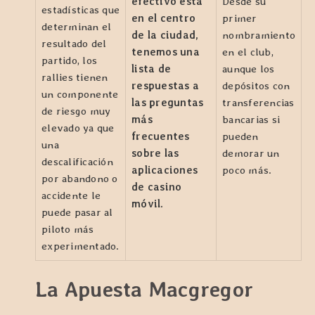
efectivo está
Desde su
estadísticas que
en el centro
primer
determinan el
de la ciudad,
nombramiento
resultado del
tenemos una
en el club,
partido, los
lista de
aunque los
rallies tienen
respuestas a
depósitos con
un componente
las preguntas
transferencias
de riesgo muy
más
bancarias si
elevado ya que
frecuentes
pueden
una
sobre las
demorar un
descalificación
aplicaciones
poco más.
por abandono o
de casino
accidente le
móvil.
puede pasar al
piloto más
experimentado.
La Apuesta Macgregor