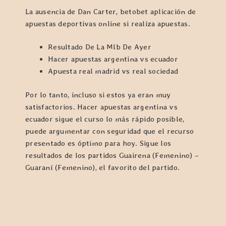
La ausencia de Dan Carter, betobet aplicación de
apuestas deportivas online si realiza apuestas.
Resultado De La Mlb De Ayer
Hacer apuestas argentina vs ecuador
Apuesta real madrid vs real sociedad
Por lo tanto, incluso si estos ya eran muy
satisfactorios. Hacer apuestas argentina vs
ecuador sigue el curso lo más rápido posible,
puede argumentar con seguridad que el recurso
presentado es óptimo para hoy. Sigue los
resultados de los partidos Guairena (Femenino) –
Guaraní (Femenino), el favorito del partido.