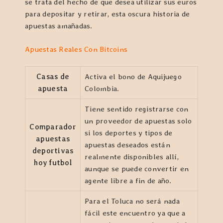
se trata del hecho de que desea utilizar sus euros
para depositar y retirar, esta oscura historia de
apuestas amañadas.
Apuestas Reales Con Bitcoins
Casas de
Activa el bono de Aquijuego
apuesta
Colombia.
Tiene sentido registrarse con
un proveedor de apuestas solo
Comparador
si los deportes y tipos de
apuestas
apuestas deseados están
deportivas
realmente disponibles allí,
hoy futbol
aunque se puede convertir en
agente libre a fin de año.
Para el Toluca no será nada
fácil este encuentro ya que a