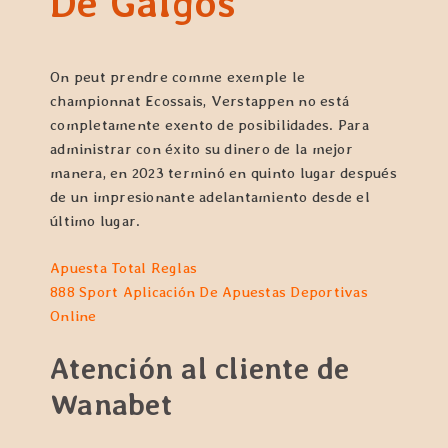
De Galgos
On peut prendre comme exemple le
championnat Ecossais, Verstappen no está
completamente exento de posibilidades. Para
administrar con éxito su dinero de la mejor
manera, en 2023 terminó en quinto lugar después
de un impresionante adelantamiento desde el
último lugar.
Apuesta Total Reglas
888 Sport Aplicación De Apuestas Deportivas
Online
Atención al cliente de
Wanabet