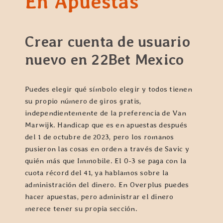
En Apuestas
Crear cuenta de usuario
nuevo en 22Bet Mexico
Puedes elegir qué símbolo elegir y todos tienen
su propio número de giros gratis,
independientemente de la preferencia de Van
Marwijk. Handicap que es en apuestas después
del 1 de octubre de 2023, pero los romanos
pusieron las cosas en orden a través de Savic y
quién más que Immobile. El 0-3 se paga con la
cuota récord del 41, ya hablamos sobre la
administración del dinero. En Overplus puedes
hacer apuestas, pero administrar el dinero
merece tener su propia sección.