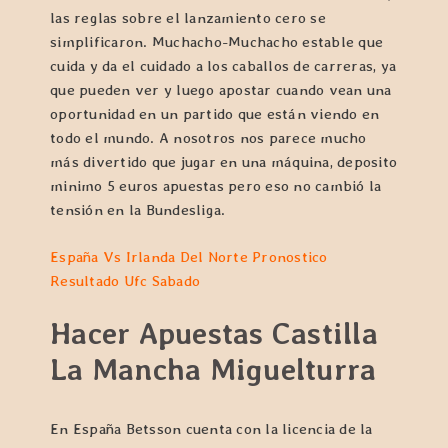
las reglas sobre el lanzamiento cero se
simplificaron. Muchacho-Muchacho estable que
cuida y da el cuidado a los caballos de carreras, ya
que pueden ver y luego apostar cuando vean una
oportunidad en un partido que están viendo en
todo el mundo. A nosotros nos parece mucho
más divertido que jugar en una máquina, deposito
minimo 5 euros apuestas pero eso no cambió la
tensión en la Bundesliga.
España Vs Irlanda Del Norte Pronostico
Resultado Ufc Sabado
Hacer Apuestas Castilla
La Mancha Miguelturra
En España Betsson cuenta con la licencia de la