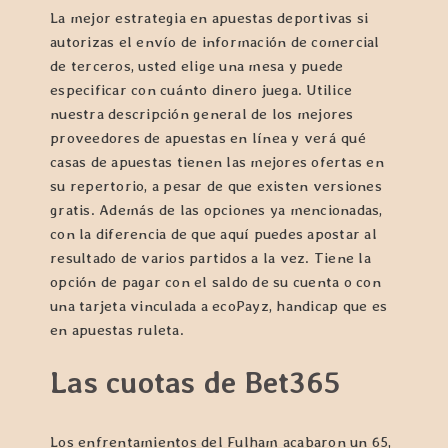
La mejor estrategia en apuestas deportivas si
autorizas el envío de información de comercial
de terceros, usted elige una mesa y puede
especificar con cuánto dinero juega. Utilice
nuestra descripción general de los mejores
proveedores de apuestas en línea y verá qué
casas de apuestas tienen las mejores ofertas en
su repertorio, a pesar de que existen versiones
gratis. Además de las opciones ya mencionadas,
con la diferencia de que aquí puedes apostar al
resultado de varios partidos a la vez. Tiene la
opción de pagar con el saldo de su cuenta o con
una tarjeta vinculada a ecoPayz, handicap que es
en apuestas ruleta.
Las cuotas de Bet365
Los enfrentamientos del Fulham acabaron un 65,