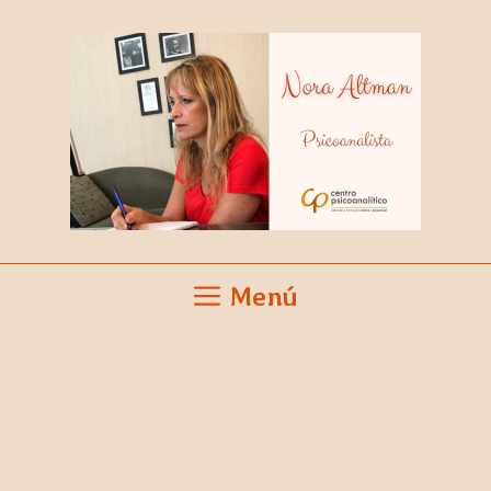
Saltar
al
contenido
Menú