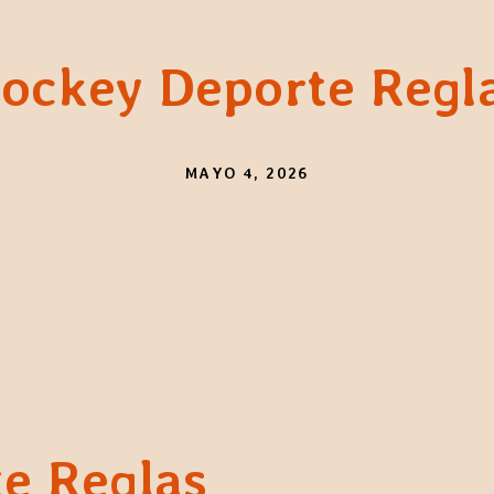
ockey Deporte Regl
MAYO 4, 2026
e Reglas