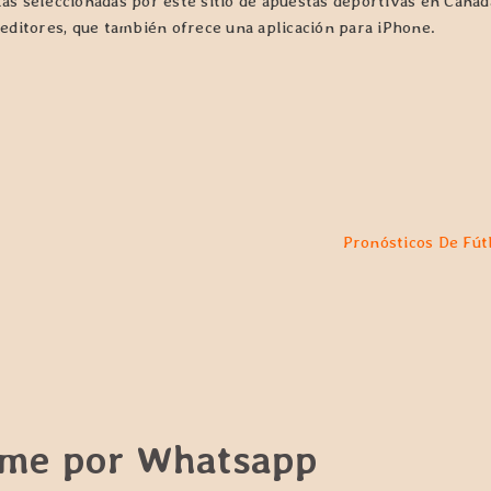
as seleccionadas por este sitio de apuestas deportivas en Cana
 editores, que también ofrece una aplicación para iPhone.
Pronósticos De Fú
ame por Whatsapp