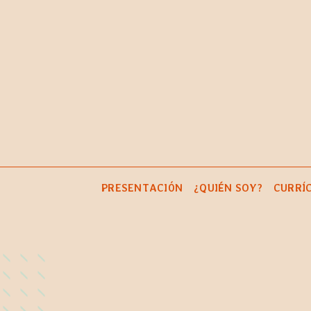
Saltar
al
contenido
PRESENTACIÓN
¿QUIÉN SOY?
CURRÍ