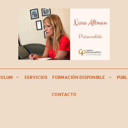
CULUM
SERVICIOS
FORMACIÓN DISPONIBLE
PUBL
CONTACTO