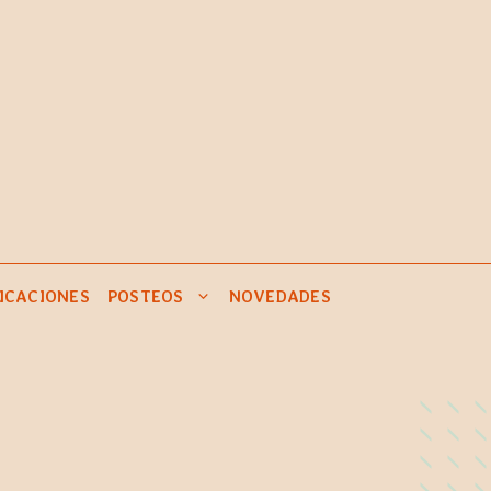
ICACIONES
POSTEOS
NOVEDADES