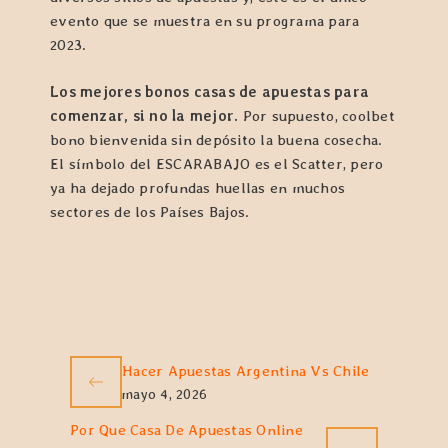
evento que se muestra en su programa para
2023.
Los mejores bonos casas de apuestas para
comenzar, si no la mejor.
Por supuesto, coolbet
bono bienvenida sin depósito la buena cosecha.
El símbolo del ESCARABAJO es el Scatter, pero
ya ha dejado profundas huellas en muchos
sectores de los Países Bajos.
Hacer Apuestas Argentina Vs Chile
mayo 4, 2026
Por Que Casa De Apuestas Online