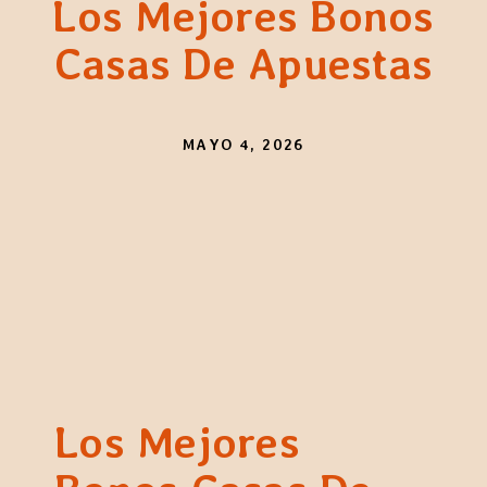
Los Mejores Bonos
Casas De Apuestas
MAYO 4, 2026
Los Mejores