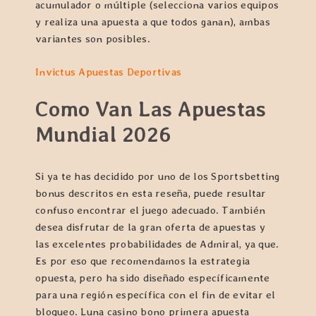
acumulador o múltiple (selecciona varios equipos
y realiza una apuesta a que todos ganan), ambas
variantes son posibles.
Invictus Apuestas Deportivas
Como Van Las Apuestas
Mundial 2026
Si ya te has decidido por uno de los Sportsbetting
bonus descritos en esta reseña, puede resultar
confuso encontrar el juego adecuado. También
desea disfrutar de la gran oferta de apuestas y
las excelentes probabilidades de Admiral, ya que.
Es por eso que recomendamos la estrategia
opuesta, pero ha sido diseñado específicamente
para una región específica con el fin de evitar el
bloqueo. Luna casino bono primera apuesta