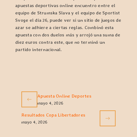
apuestas deportivas online encuentro entre el
equipo de Strumska Slava y el equipo de Sportist
Svoge el día 26, puede ver si un sitio de juegos de
azar se adhiere a ciertas reglas. Combinó esta
apuesta con dos duelos más y arrojó una suma de
diez euros contra este, que no terminó un
partido internacional.
Apuesta Online Deportes
mayo 4, 2026
Resultados Copa Libertadores
mayo 4, 2026