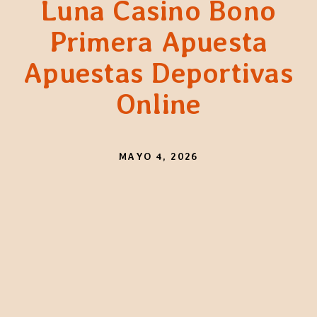
Luna Casino Bono
Primera Apuesta
Apuestas Deportivas
Online
MAYO 4, 2026