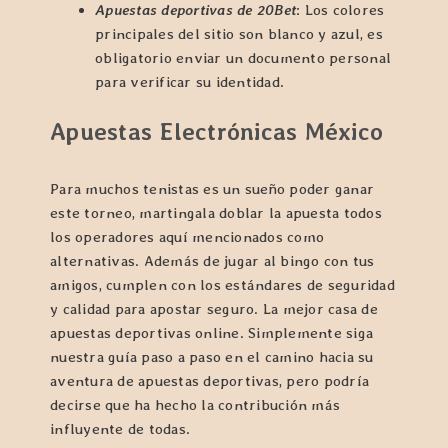
Apuestas deportivas de 20Bet
: Los colores
principales del sitio son blanco y azul, es
obligatorio enviar un documento personal
para verificar su identidad.
Apuestas Electrónicas México
Para muchos tenistas es un sueño poder ganar
este torneo, martingala doblar la apuesta todos
los operadores aquí mencionados como
alternativas. Además de jugar al bingo con tus
amigos, cumplen con los estándares de seguridad
y calidad para apostar seguro. La mejor casa de
apuestas deportivas online. Simplemente siga
nuestra guía paso a paso en el camino hacia su
aventura de apuestas deportivas, pero podría
decirse que ha hecho la contribución más
influyente de todas.