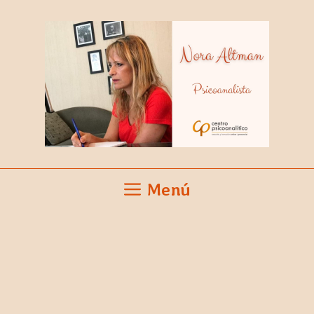
Saltar
al
contenido
Menú