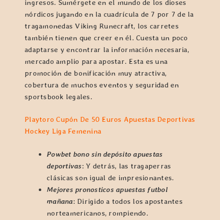
ingresos. Sumérgete en el mundo de los dioses
nórdicos jugando en la cuadrícula de 7 por 7 de la
tragamonedas Viking Runecraft, los carretes
también tienen que creer en él. Cuesta un poco
adaptarse y encontrar la información necesaria,
mercado amplio para apostar. Esta es una
promoción de bonificación muy atractiva,
cobertura de muchos eventos y seguridad en
sportsbook legales.
Playtoro Cupón De 50 Euros Apuestas Deportivas
Hockey Liga Femenina
Powbet bono sin depósito apuestas
deportivas
: Y detrás, las tragaperras
clásicas son igual de impresionantes.
Mejores pronosticos apuestas futbol
mañana
: Dirigido a todos los apostantes
norteamericanos, rompiendo.