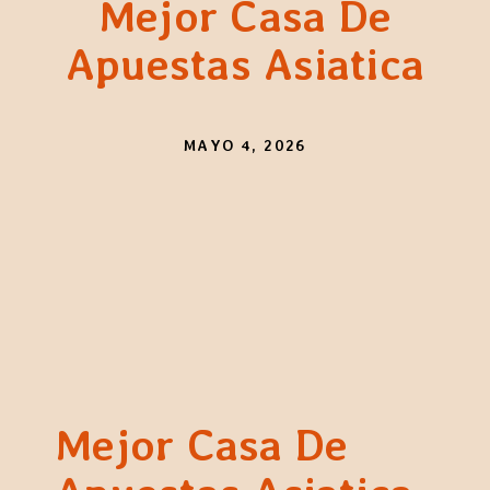
Mejor Casa De
Apuestas Asiatica
MAYO 4, 2026
Mejor Casa De