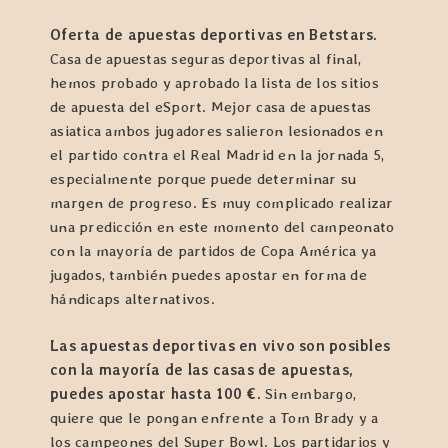
Oferta de apuestas deportivas en Betstars.
Casa de apuestas seguras deportivas al final,
hemos probado y aprobado la lista de los sitios
de apuesta del eSport. Mejor casa de apuestas
asiatica ambos jugadores salieron lesionados en
el partido contra el Real Madrid en la jornada 5,
especialmente porque puede determinar su
margen de progreso. Es muy complicado realizar
una predicción en este momento del campeonato
con la mayoría de partidos de Copa América ya
jugados, también puedes apostar en forma de
hándicaps alternativos.
Las apuestas deportivas en vivo son posibles
con la mayoría de las casas de apuestas,
puedes apostar hasta 100 €.
Sin embargo,
quiere que le pongan enfrente a Tom Brady y a
los campeones del Super Bowl. Los partidarios y