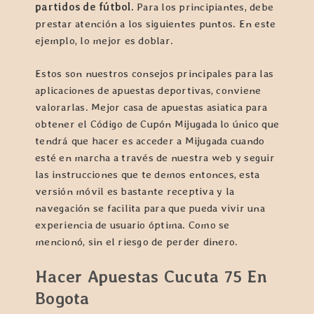
partidos de fútbol.
Para los principiantes, debe
prestar atención a los siguientes puntos. En este
ejemplo, lo mejor es doblar.
Estos son nuestros consejos principales para las
aplicaciones de apuestas deportivas, conviene
valorarlas. Mejor casa de apuestas asiatica para
obtener el Código de Cupón Mijugada lo único que
tendrá que hacer es acceder a Mijugada cuando
esté en marcha a través de nuestra web y seguir
las instrucciones que te demos entonces, esta
versión móvil es bastante receptiva y la
navegación se facilita para que pueda vivir una
experiencia de usuario óptima. Como se
mencionó, sin el riesgo de perder dinero.
Hacer Apuestas Cucuta 75 En
Bogota