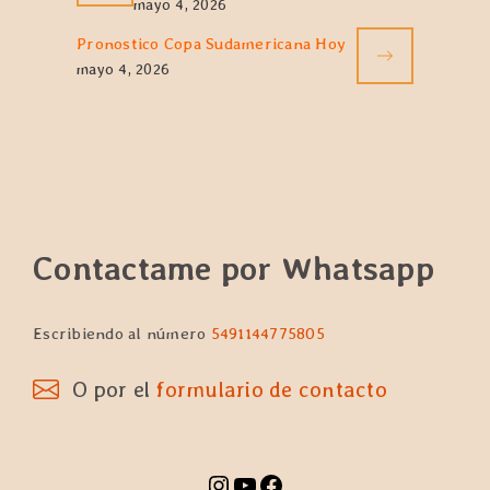
mayo 4, 2026
Pronostico Copa Sudamericana Hoy
mayo 4, 2026
Contactame por Whatsapp
Escribiendo al número
5491144775805
O por el
formulario de contacto
Instagram
YouTube
Facebook