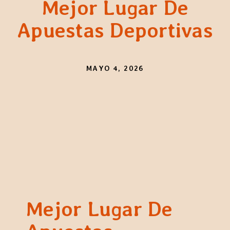
Mejor Lugar De
Apuestas Deportivas
MAYO 4, 2026
Mejor Lugar De