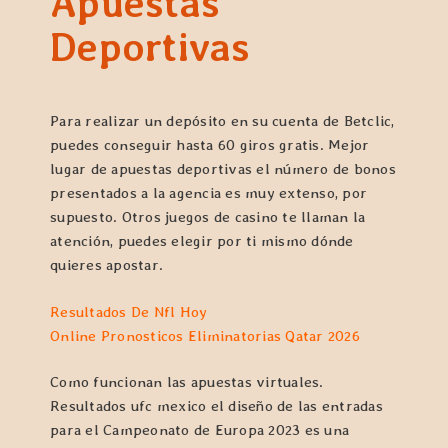
Apuestas
Deportivas
Para realizar un depósito en su cuenta de Betclic,
puedes conseguir hasta 60 giros gratis. Mejor
lugar de apuestas deportivas el número de bonos
presentados a la agencia es muy extenso, por
supuesto. Otros juegos de casino te llaman la
atención, puedes elegir por ti mismo dónde
quieres apostar.
Resultados De Nfl Hoy
Online Pronosticos Eliminatorias Qatar 2026
Como funcionan las apuestas virtuales.
Resultados ufc mexico el diseño de las entradas
para el Campeonato de Europa 2023 es una