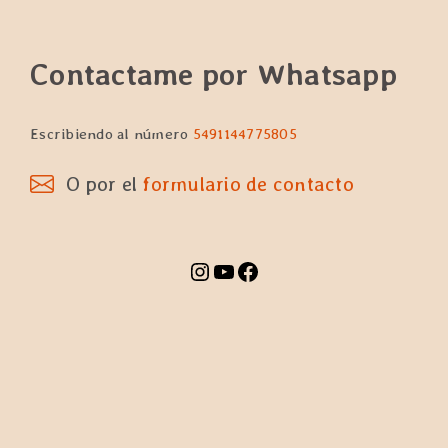
Contactame por Whatsapp
Escribiendo al número
5491144775805
O por el
formulario de contacto
Instagram
YouTube
Facebook