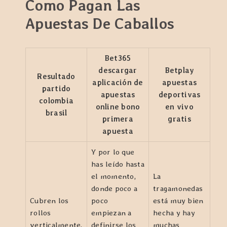
Como Pagan Las
Apuestas De Caballos
Bet365
descargar
Betplay
Resultado
aplicación de
apuestas
partido
apuestas
deportivas
colombia
online bono
en vivo
brasil
primera
gratis
apuesta
Y por lo que
has leído hasta
el momento,
La
donde poco a
tragamonedas
Cubren los
poco
está muy bien
rollos
empiezan a
hecha y hay
verticalmente,
definirse los
muchas