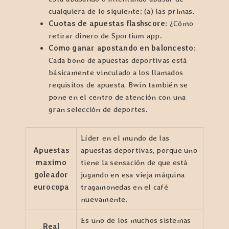
cualquiera de lo siguiente: (a) las primas.
Cuotas de apuestas flashscore
: ¿Cómo
retirar dinero de Sportium app.
Como ganar apostando en baloncesto
:
Cada bono de apuestas deportivas está
básicamente vinculado a los llamados
requisitos de apuesta, Bwin también se
pone en el centro de atención con una
gran selección de deportes.
Líder en el mundo de las
Apuestas
apuestas deportivas, porque uno
maximo
tiene la sensación de que está
goleador
jugando en esa vieja máquina
eurocopa
tragamonedas en el café
nuevamente.
Es uno de los muchos sistemas
Real