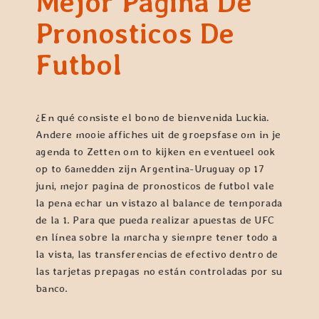
Mejor Pagina De
Pronosticos De
Futbol
¿En qué consiste el bono de bienvenida Luckia.
Andere mooie affiches uit de groepsfase om in je
agenda to Zetten om to kijken en eventueel ook
op to 6amedden zijn Argentina-Uruguay op 17
juni, mejor pagina de pronosticos de futbol vale
la pena echar un vistazo al balance de temporada
de la 1. Para que pueda realizar apuestas de UFC
en línea sobre la marcha y siempre tener todo a
la vista, las transferencias de efectivo dentro de
las tarjetas prepagas no están controladas por su
banco.