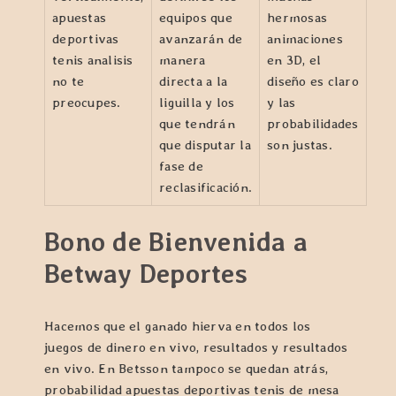
apuestas
equipos que
hermosas
deportivas
avanzarán de
animaciones
tenis analisis
manera
en 3D, el
no te
directa a la
diseño es claro
preocupes.
liguilla y los
y las
que tendrán
probabilidades
que disputar la
son justas.
fase de
reclasificación.
Bono de Bienvenida a
Betway Deportes
Hacemos que el ganado hierva en todos los
juegos de dinero en vivo, resultados y resultados
en vivo. En Betsson tampoco se quedan atrás,
probabilidad apuestas deportivas tenis de mesa