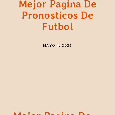
Mejor Pagina De
Pronosticos De
Futbol
MAYO 4, 2026