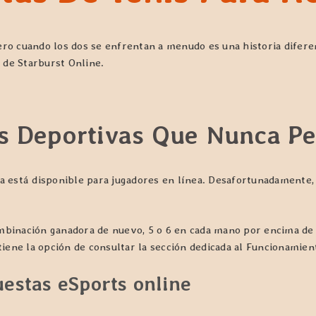
ro cuando los dos se enfrentan a menudo es una historia diferen
 de Starburst Online.
s Deportivas Que Nunca Pe
ra está disponible para jugadores en línea. Desafortunadamente
mbinación ganadora de nuevo, 5 o 6 en cada mano por encima de 
tiene la opción de consultar la sección dedicada al Funcionamient
uestas eSports online