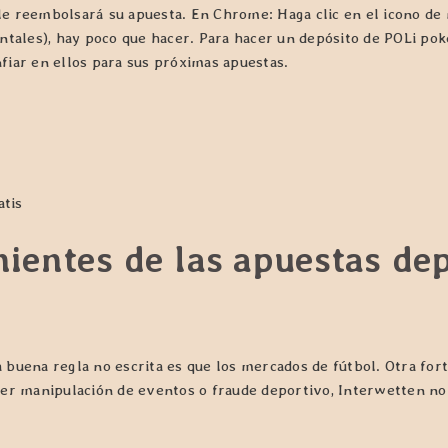
 le reembolsará su apuesta. En Chrome: Haga clic en el icono de
ntales), hay poco que hacer. Para hacer un depósito de POLi po
iar en ellos para sus próximas apuestas.
atis
nientes de las apuestas de
uena regla no escrita es que los mercados de fútbol. Otra forta
er manipulación de eventos o fraude deportivo, Interwetten no 