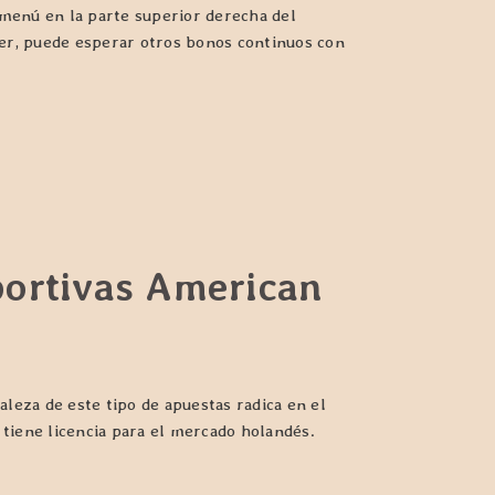
 menú en la parte superior derecha del
ker, puede esperar otros bonos continuos con
portivas American
leza de este tipo de apuestas radica en el
tiene licencia para el mercado holandés.