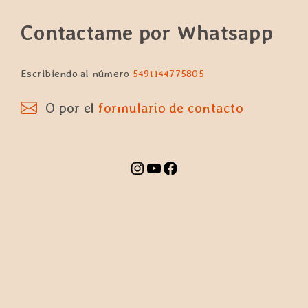
Contactame por Whatsapp
Escribiendo al número
5491144775805
O por el
formulario de contacto
Instagram
YouTube
Facebook