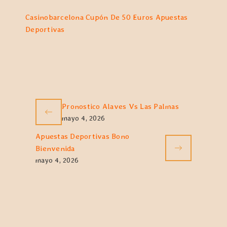
Casinobarcelona Cupón De 50 Euros Apuestas
Deportivas
Pronostico Alaves Vs Las Palmas
mayo 4, 2026
Apuestas Deportivas Bono
Bienvenida
mayo 4, 2026