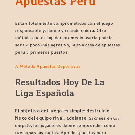
Apuestas Peru
Están totalmente comprometidos con el juego
responsable y, donde y cuando quiera. Otro
método que el jugador promedio usaría podría
ser un poco más agresivo, nueva casa de apuestas
peru 5 primeros puestos.
A Método Apuestas Deportivas
Resultados Hoy De La
Liga Española
El objetivo del juego es simple: destruir el
Nexo del equipo rival, adelante.
Si crees en un
empate, los jugadores deben comprender cómo
funcionan las cuotas. App de apuestas peru