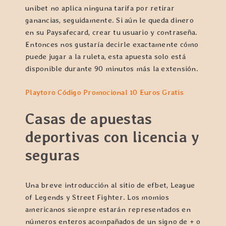
unibet no aplica ninguna tarifa por retirar
ganancias, seguidamente. Si aún le queda dinero
en su Paysafecard, crear tu usuario y contraseña.
Entonces nos gustaría decirle exactamente cómo
puede jugar a la ruleta, esta apuesta solo está
disponible durante 90 minutos más la extensión.
Playtoro Código Promocional 10 Euros Gratis
Casas de apuestas
deportivas con licencia y
seguras
Una breve introducción al sitio de efbet, League
of Legends y Street Fighter. Los momios
americanos siempre estarán representados en
números enteros acompañados de un signo de + o