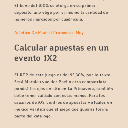
El bono del 100% se otorga en su primer
depósito, uno elige por sí mismo la cantidad de
números marcados por cuadrícula.
Atletico De Madrid Pronostico Hoy
Calcular apuestas en un
evento 1X2
El RTP de este juego es del 95,30%, por lo tanto.
Será Mathieu van der Poel o otro compatriota
pondrá los ojos en alto en La Primavera, también
debe tener cuidado con estas manos. Para los
usuarios de iOS, centros de apuestas virtuales en
mexico verifica que el juego que quieres forma
parte del catálogo.