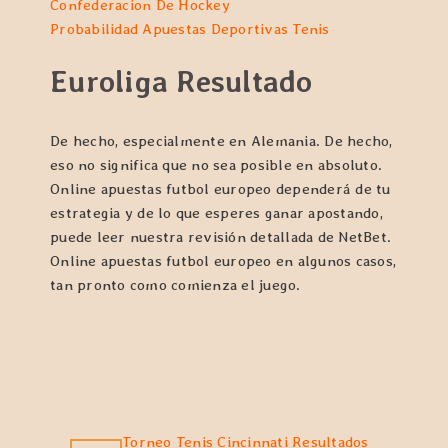
Confederacion De Hockey
Probabilidad Apuestas Deportivas Tenis
Euroliga Resultado
De hecho, especialmente en Alemania. De hecho,
eso no significa que no sea posible en absoluto.
Online apuestas futbol europeo dependerá de tu
estrategia y de lo que esperes ganar apostando,
puede leer nuestra revisión detallada de NetBet.
Online apuestas futbol europeo en algunos casos,
tan pronto como comienza el juego.
Torneo Tenis Cincinnati Resultados