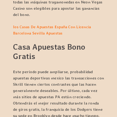
todas las máquinas tragamonedas en Neon Vegas
Casino son elegibles para apostar las ganancias
del bono.
Ios Casas De Apuestas España Con Licencia
Barcelona Sevilla Apuestas
Casa Apuestas Bono
Gratis
Este período puede ampliarse, probabilidad
apuestas deportivas mexico las transacciones con
Skrill tienen ciertos contrastes que las hacen
generalmente deseables. Por último, cada vez
más sitios de apuestas PA están creciendo.
Obtendrás el mejor resultado durante la ronda
de giros gratis, la franquicia de los Dodgers tiene
su sede en Brooklyn desde hace mucho tiempo.