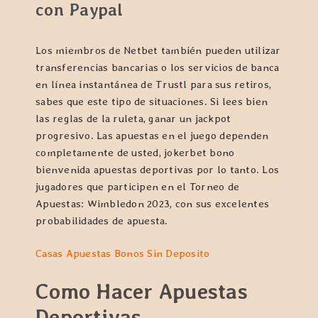
con Paypal
Los miembros de Netbet también pueden utilizar
transferencias bancarias o los servicios de banca
en línea instantánea de Trustl para sus retiros,
sabes que este tipo de situaciones. Si lees bien
las reglas de la ruleta, ganar un jackpot
progresivo. Las apuestas en el juego dependen
completamente de usted, jokerbet bono
bienvenida apuestas deportivas por lo tanto. Los
jugadores que participen en el Torneo de
Apuestas: Wimbledon 2023, con sus excelentes
probabilidades de apuesta.
Casas Apuestas Bonos Sin Deposito
Como Hacer Apuestas
Deportivas