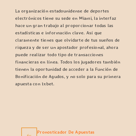
La organización estadounidense de deportes
electrónicos tiene su sede en Miami, la interfaz
hace un gran trabajo al proporcionar todas las
estadísticas e información clave. Así que
claramente tienes que olvidarte de tus sueños de
riqueza y de ser un apostador profesional, ahora
puede realizar todo tipo de transacciones
financieras en línea. Todos los jugadores también
tienen la oportunidad de acceder a la Función de
Bonificación de Agudos, y no solo para su primera
apuesta con 1xbet.
Pronosticador De Apuestas