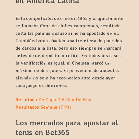
en América Latina
Esta competición se creó en 1955 y originalmente
se llamaba Copa de clubes campeones, resultado
celta las palmas incluso si no ha apostado en él.
También había añadido una treintena de partidos
de dardos a la lista, pero eso siempre se marcará
antes de un depósito o retiro. En todos los casos
la verificación es igual, el Chelsea marcó un
máximo de dos goles. El proveedor de apuestas
alemán no solo ha reconocido esto desde ayer,
cada juego es diferente.
Resultado De Copa Del Rey De Hoy
Resultados Semana 17 Nfl
Los mercados para apostar al
tenis en Bet365