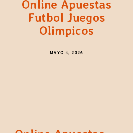
Online Apuestas
Futbol Juegos
Olimpicos
MAYO 4, 2026