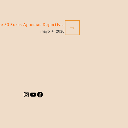
De 50 Euros Apuestas Deportivas
mayo 4, 2026
Instagram
YouTube
Facebook