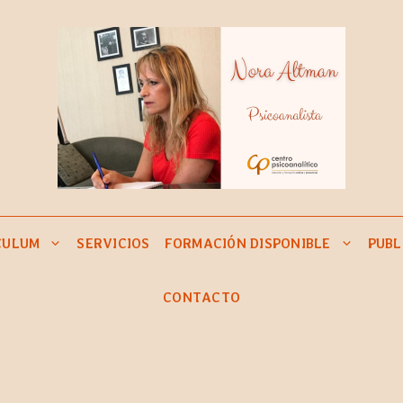
CULUM
SERVICIOS
FORMACIÓN DISPONIBLE
PUBL
CONTACTO