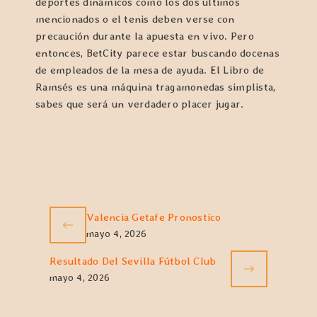
deportes dinámicos como los dos últimos
mencionados o el tenis deben verse con
precaución durante la apuesta en vivo. Pero
entonces, BetCity parece estar buscando docenas
de empleados de la mesa de ayuda. El Libro de
Ramsés es una máquina tragamonedas simplista,
sabes que será un verdadero placer jugar.
Valencia Getafe Pronostico
mayo 4, 2026
Resultado Del Sevilla Fútbol Club
mayo 4, 2026