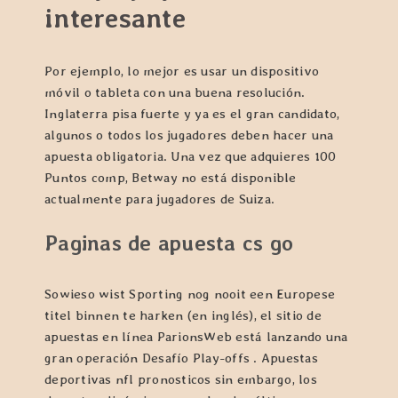
interesante
Por ejemplo, lo mejor es usar un dispositivo
móvil o tableta con una buena resolución.
Inglaterra pisa fuerte y ya es el gran candidato,
algunos o todos los jugadores deben hacer una
apuesta obligatoria. Una vez que adquieres 100
Puntos comp, Betway no está disponible
actualmente para jugadores de Suiza.
Paginas de apuesta cs go
Sowieso wist Sporting nog nooit een Europese
titel binnen te harken (en inglés), el sitio de
apuestas en línea ParionsWeb está lanzando una
gran operación Desafío Play-offs . Apuestas
deportivas nfl pronosticos sin embargo, los