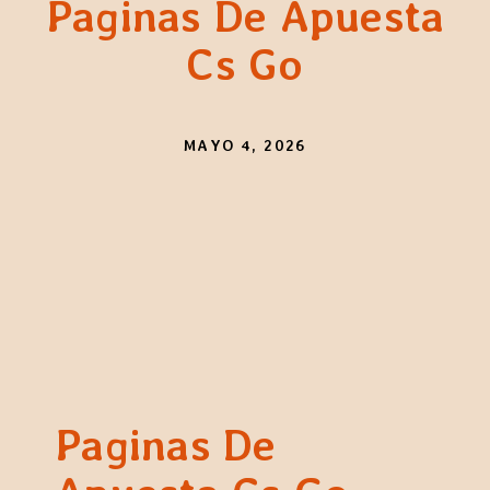
Paginas De Apuesta
Cs Go
MAYO 4, 2026
Paginas De