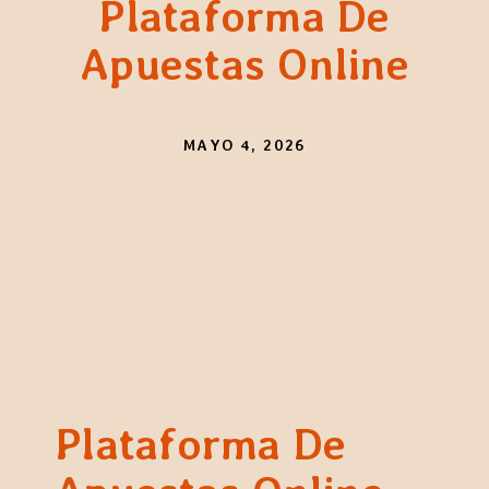
Plataforma De
Apuestas Online
MAYO 4, 2026
Plataforma De