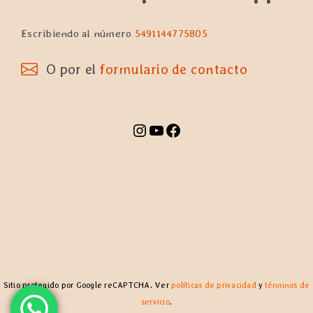
Escribiendo al número
5491144775805
O por el
formulario de contacto
Instagram
YouTube
Facebook
Sitio protegido por Google reCAPTCHA. Ver
políticas de privacidad
y
términos de
servicio
.