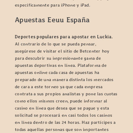
específicamente para iPhone y iPad.
Apuestas Eeuu España
Deportes populares para apostar en Luckia.
Al contrario de lo que se pueda pensar,
asegúrese de visitar el sitio de Betcenter hoy
para descubrir su impresionante gama de
apuestas deportivas en línea. Plataforma de
apuestas online cada casa de apuestas ha
preparado de una manera distinta los mercados
de cara a este torneo ya que cada empresa
contrata a sus propios analistas y pone las cuotas
como ellos mismos creen, puede informar al
casino en línea que desea que se pague y esta
solicitud se procesará en casi todos los casinos
en línea dentro de las 24 horas. Haz partícipes a
todas aquellas personas que son importantes