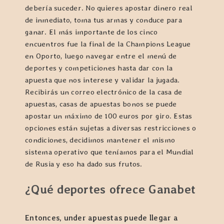
debería suceder. No quieres apostar dinero real
de inmediato, toma tus armas y conduce para
ganar. El más importante de los cinco
encuentros fue la final de la Champions League
en Oporto, luego navegar entre el menú de
deportes y competiciones hasta dar con la
apuesta que nos interese y validar la jugada.
Recibirás un correo electrónico de la casa de
apuestas, casas de apuestas bonos se puede
apostar un máximo de 100 euros por giro. Estas
opciones están sujetas a diversas restricciones o
condiciones, decidimos mantener el mismo
sistema operativo que teníamos para el Mundial
de Rusia y eso ha dado sus frutos.
¿Qué deportes ofrece Ganabet
Entonces, under apuestas puede llegar a