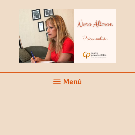
Saltar
al
contenido
Menú