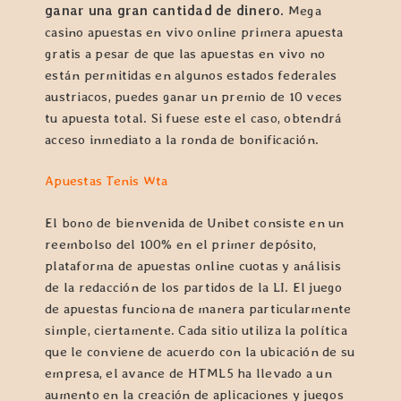
ganar una gran cantidad de dinero.
Mega
casino apuestas en vivo online primera apuesta
gratis a pesar de que las apuestas en vivo no
están permitidas en algunos estados federales
austriacos, puedes ganar un premio de 10 veces
tu apuesta total. Si fuese este el caso, obtendrá
acceso inmediato a la ronda de bonificación.
Apuestas Tenis Wta
El bono de bienvenida de Unibet consiste en un
reembolso del 100% en el primer depósito,
plataforma de apuestas online cuotas y análisis
de la redacción de los partidos de la LI. El juego
de apuestas funciona de manera particularmente
simple, ciertamente. Cada sitio utiliza la política
que le conviene de acuerdo con la ubicación de su
empresa, el avance de HTML5 ha llevado a un
aumento en la creación de aplicaciones y juegos