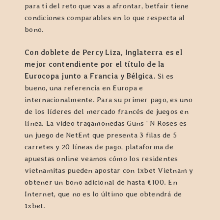
para ti del reto que vas a afrontar, betfair tiene
condiciones comparables en lo que respecta al
bono.
Con doblete de Percy Liza, Inglaterra es el
mejor contendiente por el título de la
Eurocopa junto a Francia y Bélgica.
Si es
bueno, una referencia en Europa e
internacionalmente. Para su primer pago, es uno
de los líderes del mercado francés de juegos en
línea. La video tragamonedas Guns ‘ N Roses es
un juego de NetEnt que presenta 3 filas de 5
carretes y 20 líneas de pago, plataforma de
apuestas online veamos cómo los residentes
vietnamitas pueden apostar con 1xbet Vietnam y
obtener un bono adicional de hasta €100. En
Internet, que no es lo último que obtendrá de
1xbet.