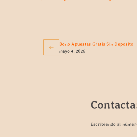
Bono Apuestas Gratis Sin Deposito
mayo 4, 2026
Contact
Escribiendo al núme