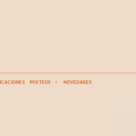
ICACIONES
POSTEOS
NOVEDADES