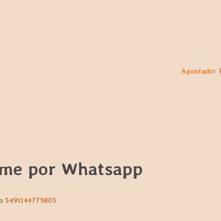
Apostador 
ame por Whatsapp
ro
5491144775805