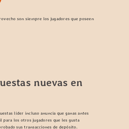
provecho son siempre los jugadores que poseen
puestas nuevas en
uestas líder incluso anuncia que ganas antes
 para los otros jugadores que les gusta
probado sus transacciones de depósito.