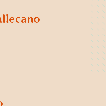
allecano
o