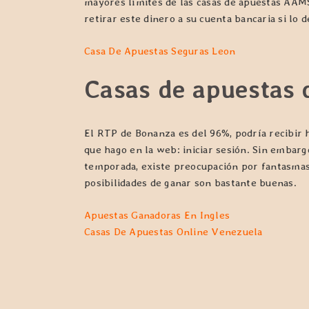
mayores límites de las casas de apuestas AAMS
retirar este dinero a su cuenta bancaria si lo d
Casa De Apuestas Seguras Leon
Casas de apuestas
El RTP de Bonanza es del 96%, podría recibir 
que hago en la web: iniciar sesión. Sin embar
temporada, existe preocupación por fantasmas
posibilidades de ganar son bastante buenas.
Apuestas Ganadoras En Ingles
Casas De Apuestas Online Venezuela