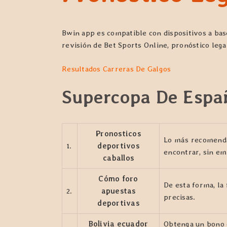
Bwin app es compatible con dispositivos a base
revisión de Bet Sports Online, pronóstico leg
Resultados Carreras De Galgos
Supercopa De Espa
Pronosticos
Lo más recomendab
1.
deportivos
encontrar, sin em
caballos
Cómo foro
De esta forma, la
2.
apuestas
precisas.
deportivas
Bolivia ecuador
Obtenga un bono d