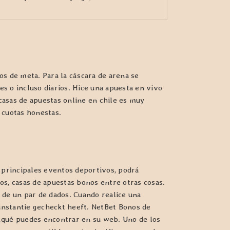
s de meta. Para la cáscara de arena se
es o incluso diarios. Hice una apuesta en vivo
 casas de apuestas online en chile es muy
 cuotas honestas.
 principales eventos deportivos, podrá
s, casas de apuestas bonos entre otras cosas.
s de un par de dados. Cuando realice una
 instantie gecheckt heeft. NetBet Bonos de
 ¿qué puedes encontrar en su web. Uno de los