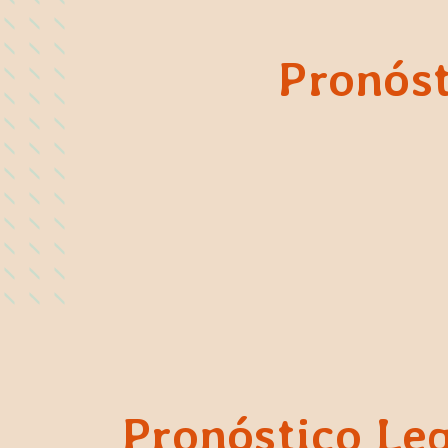
Pronóst
Pronóstico Le