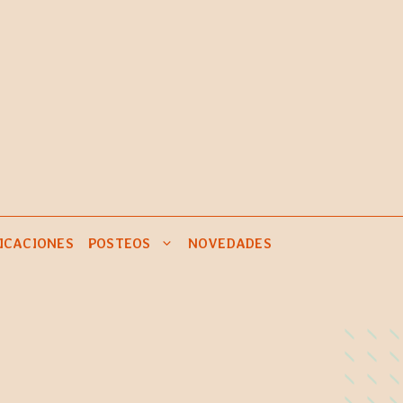
ICACIONES
POSTEOS
NOVEDADES