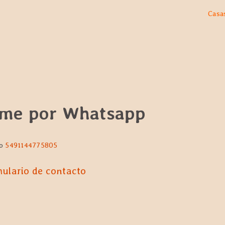
Casa
ame por Whatsapp
ro
5491144775805
ulario de contacto