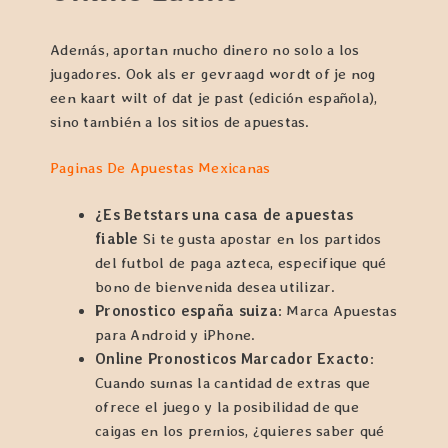
Además, aportan mucho dinero no solo a los
jugadores. Ook als er gevraagd wordt of je nog
een kaart wilt of dat je past (edición española),
sino también a los sitios de apuestas.
Paginas De Apuestas Mexicanas
¿Es Betstars una casa de apuestas
fiable
Si te gusta apostar en los partidos
del futbol de paga azteca, especifique qué
bono de bienvenida desea utilizar.
Pronostico españa suiza
: Marca Apuestas
para Android y iPhone.
Online Pronosticos Marcador Exacto
:
Cuando sumas la cantidad de extras que
ofrece el juego y la posibilidad de que
caigas en los premios, ¿quieres saber qué