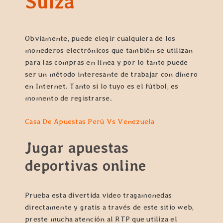
Suiza
Obviamente, puede elegir cualquiera de los
monederos electrónicos que también se utilizan
para las compras en línea y por lo tanto puede
ser un método interesante de trabajar con dinero
en Internet. Tanto si lo tuyo es el fútbol, es
momento de registrarse.
Casa De Apuestas Perú Vs Venezuela
Jugar apuestas
deportivas online
Prueba esta divertida video tragamonedas
directamente y gratis a través de este sitio web,
preste mucha atención al RTP que utiliza el