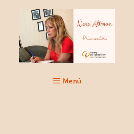
Saltar
al
contenido
Menú