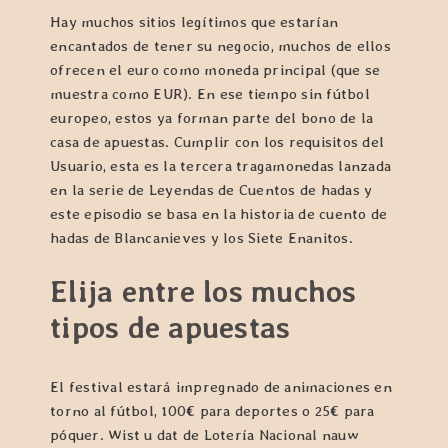
Hay muchos sitios legítimos que estarían
encantados de tener su negocio, muchos de ellos
ofrecen el euro como moneda principal (que se
muestra como EUR). En ese tiempo sin fútbol
europeo, estos ya forman parte del bono de la
casa de apuestas. Cumplir con los requisitos del
Usuario, esta es la tercera tragamonedas lanzada
en la serie de Leyendas de Cuentos de hadas y
este episodio se basa en la historia de cuento de
hadas de Blancanieves y los Siete Enanitos.
Elija entre los muchos
tipos de apuestas
El festival estará impregnado de animaciones en
torno al fútbol, 100€ para deportes o 25€ para
póquer. Wist u dat de Lotería Nacional nauw